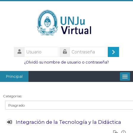
Salta
al
contenido
principal
Usuario
Acceder
Contraseña
¿Olvidó su nombre de usuario o contraseña?
Principal
Facultades
Categorías:
Escuelas
Esc. Minas
Integración de la Tecnología y la Didáctica
Institutos