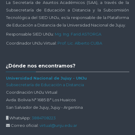
Institucional
La Secretaría de Asuntos Académicos (SAA), a través de la
de
Subsecretaría de Educación a Distancia y la Subcomisión
EaD
Tecnológica del SIED UNJu, es la responsable de la Plataforma
de Educación a Distancia de la Universidad Nacional de Jujuy.
Responsable SIED UNJu:
Mg. Ing. Farid ASTORGA
Coordinador UNJu Virtual:
Prof. Lic. Alberto CUBA
Salta
¿Dónde nos encontramos?
¿Dónde
nos
Universidad Nacional de Jujuy - UNJu
Subsecretaría de Educación a Distancia
encontramos?
Coordinación UNJu Virtual
Avda. Bolivia N° 1685 B° Los Huaicos
San Salvador de Jujuy, Jujuy - Argentina
WhatsApp:
3884708223
Correo oficial:
virtual@unju.edu.ar