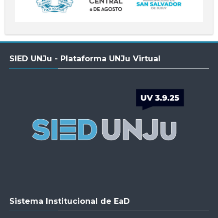
Salta
SIED UNJu - Plataforma UNJu Virtual
SIED
UNJu
-
Plataforma
UNJu
Virtual
Salta
Sistema Institucional de EaD
Sistema