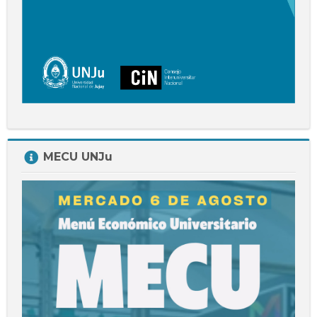
Salta
MECU UNJu
MECU
UNJu