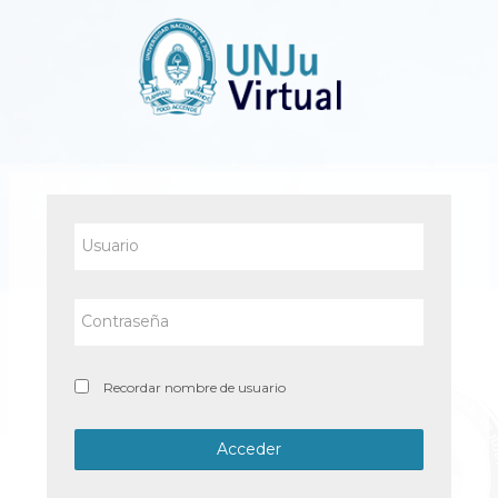
Salta
al
contenido
principal
Usuario
Contraseña
Recordar nombre de usuario
Acceder