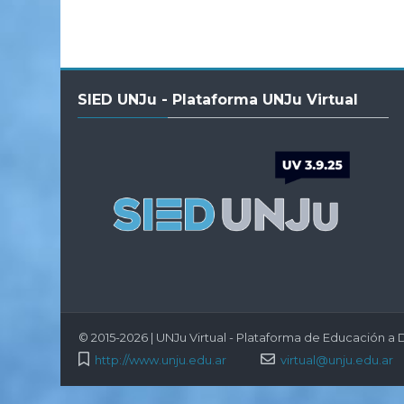
Salta
SIED UNJu - Plataforma UNJu Virtual
SIED
UNJu
-
Plataforma
UNJu
Virtual
© 2015-2026 | UNJu Virtual - Plataforma de Educación a D
http://www.unju.edu.ar
virtual@unju.edu.ar