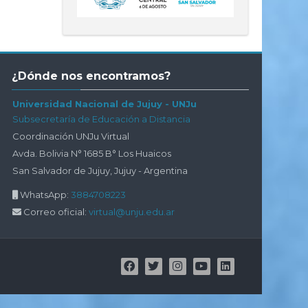
Salta
¿Dónde nos encontramos?
¿Dónde
nos
Universidad Nacional de Jujuy - UNJu
encontramos?
Subsecretaría de Educación a Distancia
Coordinación UNJu Virtual
Avda. Bolivia N° 1685 B° Los Huaicos
San Salvador de Jujuy, Jujuy - Argentina
WhatsApp:
3884708223
Correo oficial:
virtual@unju.edu.ar