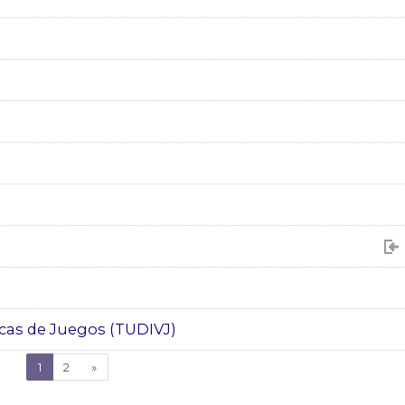
cas de Juegos (TUDIVJ)
(actual)
Siguiente
1
2
»