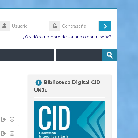
Usuario
Acceder
Contraseña
¿Olvidó su nombre de usuario o contraseña?
Buscar
Enviar
cursos
Salta
Biblioteca Digital CID
Biblioteca
UNJu
Digital
CID
UNJu