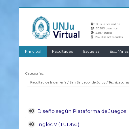
Salta
al
0 usuarios online
contenido
70.380 usuarios
principal
2.387 cursos
242.867 actividades
Principal
Facultades
Escuelas
Esc. Minas
Categorías:
Diseño según Plataforma de Juegos
Inglés V (TUDIVJ)