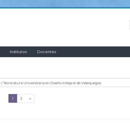
Institutos
Docentes
(actual)
Siguiente
1
2
»