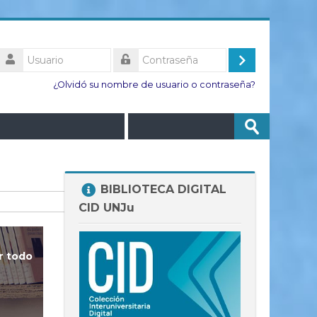
Usuario
Acceder
Contraseña
¿Olvidó su nombre de usuario o contraseña?
Buscar
Enviar
cursos
Salta
BIBLIOTECA DIGITAL
BIBLIOTECA
CID UNJu
DIGITAL
CID
UNJu
r todo