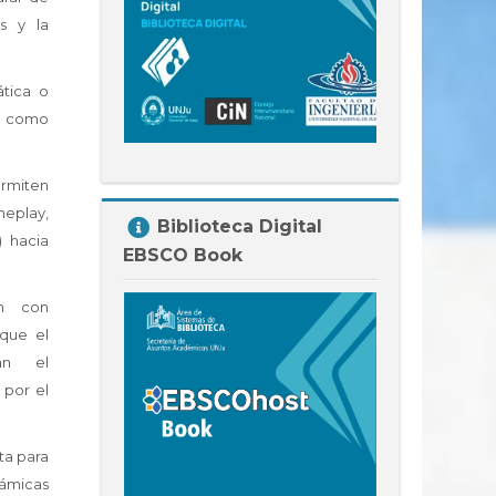
s y la
tica o
a como
rmiten
Salta
eplay,
Biblioteca Digital
Biblioteca
 hacia
EBSCO Book
Digital
EBSCO
ón con
Book
que el
an el
 por el
ta para
ámicas