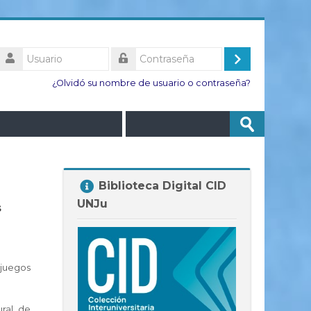
Usuario
Acceder
Contraseña
¿Olvidó su nombre de usuario o contraseña?
Buscar
Enviar
cursos
Salta
Biblioteca Digital CID
Biblioteca
UNJu
s
Digital
CID
UNJu
juegos
ural de