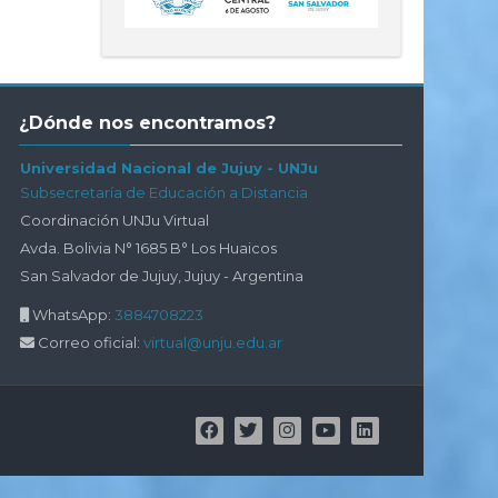
Salta
¿Dónde nos encontramos?
¿Dónde
nos
Universidad Nacional de Jujuy - UNJu
encontramos?
Subsecretaría de Educación a Distancia
Coordinación UNJu Virtual
Avda. Bolivia N° 1685 B° Los Huaicos
San Salvador de Jujuy, Jujuy - Argentina
WhatsApp:
3884708223
Correo oficial:
virtual@unju.edu.ar