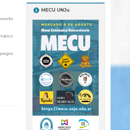
Salta
MECU UNJu
MECU
meworks
UNJu
mático
juegos