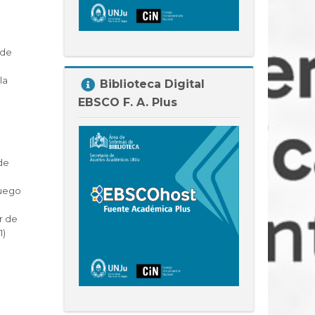
 de
Salta
la
Biblioteca Digital
Biblioteca
EBSCO F. A. Plus
Digital
EBSCO
F.
A.
 de
Plus
juego
r de
1)