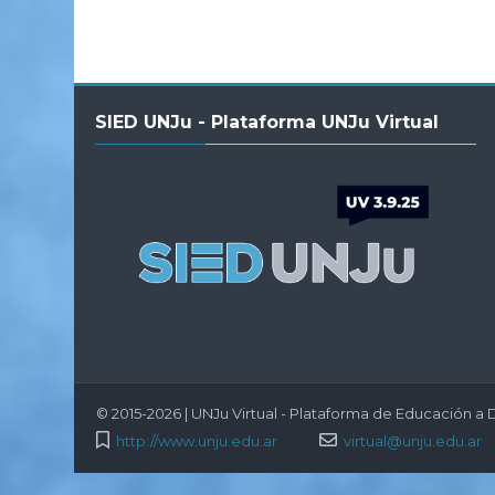
Salta
SIED UNJu - Plataforma UNJu Virtual
SIED
UNJu
-
Plataforma
UNJu
Virtual
© 2015-2026 | UNJu Virtual - Plataforma de Educación a D
http://www.unju.edu.ar
virtual@unju.edu.ar