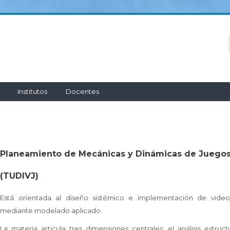
Institutos
Docentes
Planeamiento de Mecánicas y Dinámicas de Juego
(TUDIVJ)
Está orientada al diseño sistémico e implementación de video
mediante modelado aplicado.
La materia articula tres dimensiones centrales: el análisis estruct