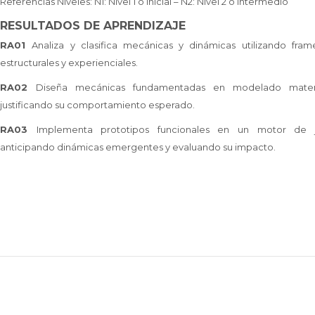
Referencias Niveles: N1: Nivel 1 o Inicial – N2: Nivel 2 o intermedio
RESULTADOS DE APRENDIZAJE
RA01
Analiza y clasifica mecánicas y dinámicas utilizando fra
estructurales y experienciales.
RA02
Diseña mecánicas fundamentadas en modelado mate
justificando su comportamiento esperado.
RA03
Implementa prototipos funcionales en un motor de 
anticipando dinámicas emergentes y evaluando su impacto.