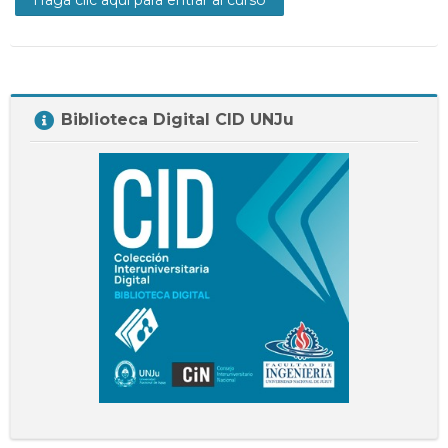
Docentes
Buscar
Envi
cursos
Salta
Biblioteca Digital CID UNJu
Biblioteca
Digital
CID
UNJu