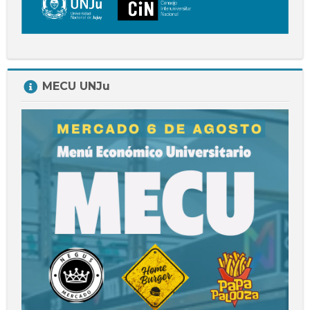
Salta
MECU UNJu
MECU
UNJu