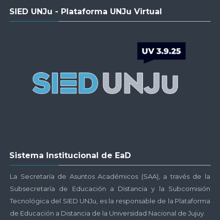
Salta
SIED UNJu - Plataforma UNJu Virtual
SIED
UNJu
-
Plataforma
UNJu
Virtual
Salta
Sistema Institucional de EaD
Sistema
Institucional
La Secretaría de Asuntos Académicos (SAA), a través de la
de
Subsecretaría de Educación a Distancia y la Subcomisión
EaD
Tecnológica del SIED UNJu, es la responsable de la Plataforma
de Educación a Distancia de la Universidad Nacional de Jujuy.