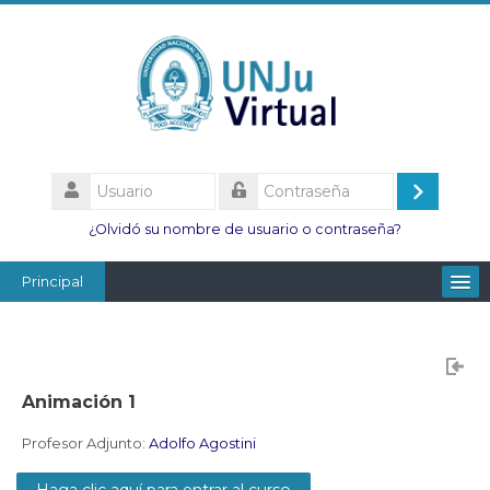
Salta
al
contenido
principal
Usuario
Acceder
Contraseña
¿Olvidó su nombre de usuario o contraseña?
Principal
Facultades
Escuelas
Animación 1
Esc. Minas
Profesor Adjunto:
Adolfo Agostini
Institutos
Haga clic aquí para entrar al curso