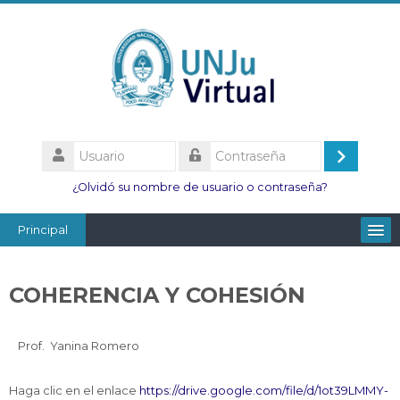
Salta
al
contenido
principal
Usuario
Acceder
Contraseña
¿Olvidó su nombre de usuario o contraseña?
Principal
Facultades
COHERENCIA Y COHESIÓN
Escuelas
Esc. Minas
Prof. Yanina Romero
Institutos
Haga clic en el enlace
https://drive.google.com/file/d/1ot39LMMY-