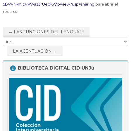
Docentes
5LWVN-micVVWaz3rUed-5Qp/view?usp=sharing
para abrir el
Buscar
recurso.
Envi
cursos
← LAS FUNCIONES DEL LENGUAJE
Ir
a...
LA ACENTUACIÓN →
Salta
BIBLIOTECA DIGITAL CID UNJu
BIBLIOTECA
DIGITAL
CID
UNJu