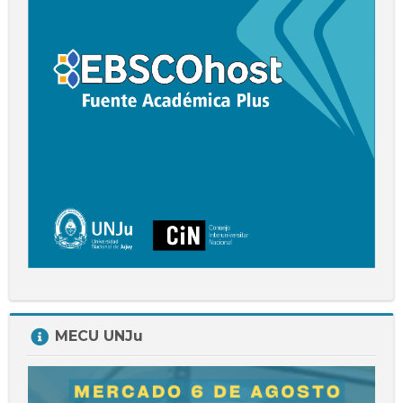
Plus
Salta
MECU UNJu
MECU
UNJu