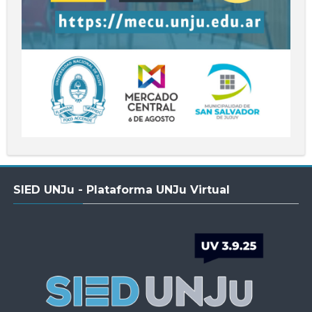
Salta
SIED UNJu - Plataforma UNJu Virtual
SIED
UNJu
-
Plataforma
UNJu
Virtual