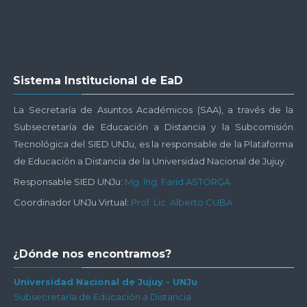
Salta
Sistema Institucional de EaD
Sistema
Institucional
La Secretaría de Asuntos Académicos (SAA), a través de la
de
Subsecretaría de Educación a Distancia y la Subcomisión
EaD
Tecnológica del SIED UNJu, es la responsable de la Plataforma
de Educación a Distancia de la Universidad Nacional de Jujuy.
Responsable SIED UNJu:
Mg. Ing. Farid ASTORGA
Coordinador UNJu Virtual:
Prof. Lic. Alberto CUBA
Salta
¿Dónde nos encontramos?
¿Dónde
nos
Universidad Nacional de Jujuy - UNJu
Subsecretaría de Educación a Distancia
encontramos?