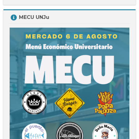
Salta
MECU UNJu
MECU
UNJu