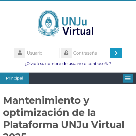
Salta
al
contenido
principal
Usuario
Acceder
Contraseña
¿Olvidó su nombre de usuario o contraseña?
Principal
Facultades
Mantenimiento y
Escuelas
optimización de la
Esc. Minas
Plataforma UNJu Virtual
Institutos