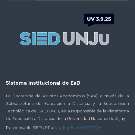
UNJu
-
Plataforma
UNJu
Virtual
Salta
Sistema Institucional de EaD
Sistema
Institucional
La Secretaría de Asuntos Académicos (SAA), a través de la
de
Subsecretaría de Educación a Distancia y la Subcomisión
EaD
Tecnológica del SIED UNJu, es la responsable de la Plataforma
de Educación a Distancia de la Universidad Nacional de Jujuy.
Responsable SIED UNJu:
Mg. Ing. Farid ASTORGA