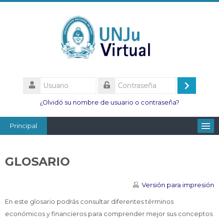
Salta
al
contenido
principal
Usuario
Acceder
Contraseña
¿Olvidó su nombre de usuario o contraseña?
Principal
Facultades
GLOSARIO
Escuelas
Esc. Minas
Versión para impresión
Institutos
En este glosario podrás consultar diferentes términos
económicos y financieros para comprender mejor sus conceptos