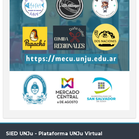
Salta
SIED UNJu - Plataforma UNJu Virtual
SIED