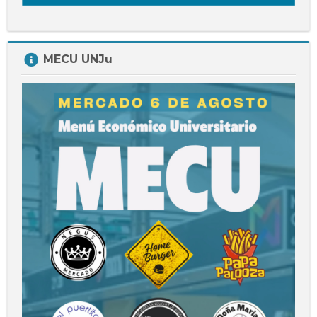
Salta
MECU UNJu
MECU
UNJu