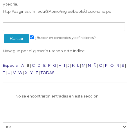
Docentes
y teoría.
Buscar
http://paginas.ufm.edu/SAbino/ingles/book/diccionario.pdf
Envi
cursos
¿Buscar en conceptos y definiciones?
Navegue por el glosario usando este índice.
Especial
|
A
|
B
|
C
|
D
|
E
|
F
|
G
|
H
|
I
|
J
|
K
|
L
|
M
|
N
|
Ñ
|
O
|
P
|
Q
|
R
|
S
|
T
|
U
|
V
|
W
|
X
|
Y
|
Z
|
TODAS
No se encontraron entradas en esta sección
Ir