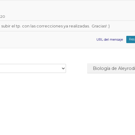
2:20
bir el tp. con las correcciones ya realizadas. Gracias! :)
Res
URL del mensaje
Biología de Aleyrodi