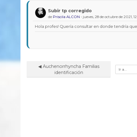
Subir tp corregido
Número
de
Priscila ALCON
-
jueves, 28 de octubre de 2021, 1
de
respuestas:
Hola profes! Quería consultar en donde tendría que su
0
◀︎ Auchenorrhyncha Familias
Ir
identificación
a...