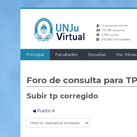
Salta
al
0 usuarios online
contenido
70.738 usuarios
principal
2.391 cursos
242.600 actividades
Principal
Facultades
Escuelas
Esc. Minas
Foro de consulta para T
Subir tp corregido
◀︎ Punto 4