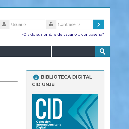
Usuario
Acceder
Contraseña
¿Olvidó su nombre de usuario o contraseña?
Buscar
Enviar
cursos
Salta
BIBLIOTECA DIGITAL
BIBLIOTECA
CID UNJu
DIGITAL
CID
UNJu