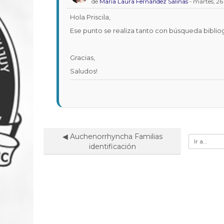
de
María Laura Fernández Salinas
-
martes, 26 
respuesta
a
Hola Priscila,
Priscila
Ese punto se realiza tanto con búsqueda biblio
ALCON
Gracias,
Saludos!
◀︎ Auchenorrhyncha Familias
Ir
identificación
a...