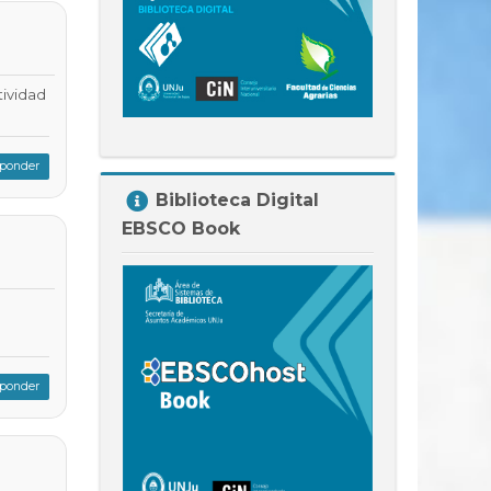
tividad
ponder
Salta
Biblioteca Digital
Biblioteca
EBSCO Book
Digital
EBSCO
Book
ponder