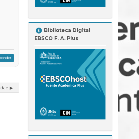
Salta
Biblioteca Digital
Biblioteca
EBSCO F. A. Plus
Digital
EBSCO
F.
ponder
A.
Plus
dae ▶︎
Salta