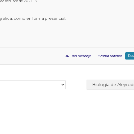
de octubre de 2021, 16:11
gráfica, como en forma presencial.
Res
URL del mensaje
Mostrar anterior
Biología de Aleyrodi