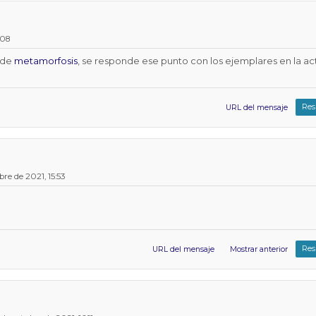
:08
4 de
metamorfosis
, se responde ese punto con los ejemplares en la ac
Res
URL del mensaje
re de 2021, 15:53
Res
URL del mensaje
Mostrar anterior