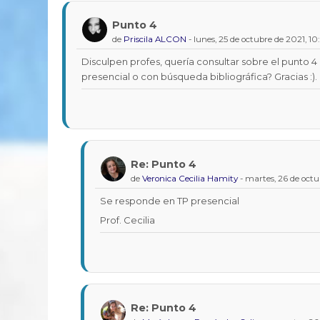
Punto 4
Número
de
Priscila ALCON
-
lunes, 25 de octubre de 2021, 10
de
respuestas:
Disculpen profes, quería consultar sobre el punto 
presencial o con búsqueda bibliográfica? Gracias :).
2
Re: Punto 4
En
de
Veronica Cecilia Hamity
-
martes, 26 de octub
respuesta
a
Se responde en TP presencial
Priscila
Prof. Cecilia
ALCON
Re: Punto 4
En