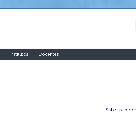
Institutos
Docentes
P
Subir tp corre