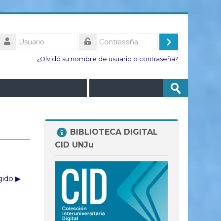
Usuario
Acceder
Contraseña
¿Olvidó su nombre de usuario o contraseña?
Buscar
Enviar
cursos
Salta
BIBLIOTECA DIGITAL
BIBLIOTECA
CID UNJu
DIGITAL
CID
UNJu
gido ▶︎