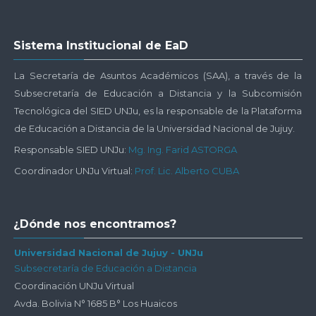
Salta
Sistema Institucional de EaD
Sistema
Institucional
La Secretaría de Asuntos Académicos (SAA), a través de la
de
Subsecretaría de Educación a Distancia y la Subcomisión
EaD
Tecnológica del SIED UNJu, es la responsable de la Plataforma
de Educación a Distancia de la Universidad Nacional de Jujuy.
Responsable SIED UNJu:
Mg. Ing. Farid ASTORGA
Coordinador UNJu Virtual:
Prof. Lic. Alberto CUBA
Salta
¿Dónde nos encontramos?
¿Dónde
nos
Universidad Nacional de Jujuy - UNJu
Subsecretaría de Educación a Distancia
encontramos?
Coordinación UNJu Virtual
Avda. Bolivia N° 1685 B° Los Huaicos