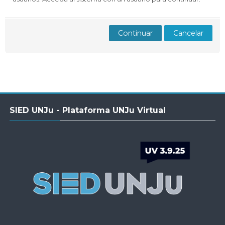
Docentes
Buscar
Envi
cursos
Continuar
Cancelar
Salta
SIED UNJu - Plataforma UNJu Virtual
SIED
UNJu
-
Plataforma
UNJu
Virtual