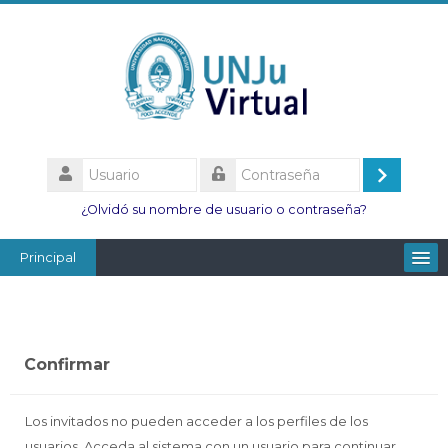
Salta
al
contenido
principal
Usuario
Acceder
Contraseña
¿Olvidó su nombre de usuario o contraseña?
Principal
Facultades
Escuelas
Confirmar
Esc. Minas
Institutos
Los invitados no pueden acceder a los perfiles de los
usuarios. Acceda al sistema con un usuario para continuar.