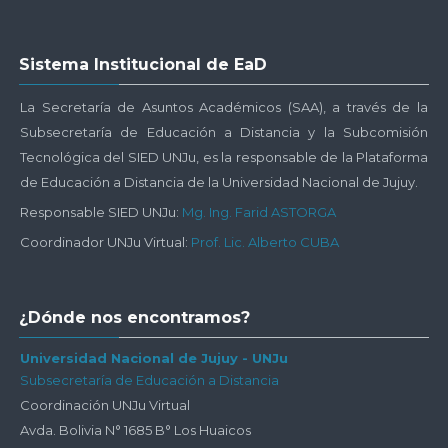
Salta
Sistema Institucional de EaD
Sistema
Institucional
La Secretaría de Asuntos Académicos (SAA), a través de la
de
Subsecretaría de Educación a Distancia y la Subcomisión
EaD
Tecnológica del SIED UNJu, es la responsable de la Plataforma
de Educación a Distancia de la Universidad Nacional de Jujuy.
Responsable SIED UNJu:
Mg. Ing. Farid ASTORGA
Coordinador UNJu Virtual:
Prof. Lic. Alberto CUBA
Salta
¿Dónde nos encontramos?
¿Dónde
nos
Universidad Nacional de Jujuy - UNJu
Subsecretaría de Educación a Distancia
encontramos?
Coordinación UNJu Virtual
Avda. Bolivia N° 1685 B° Los Huaicos