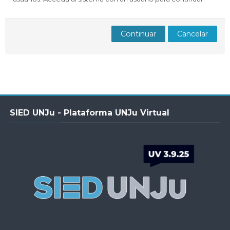
Docentes
Buscar
Envi
cursos
Continuar
Cancelar
Salta
SIED UNJu - Plataforma UNJu Virtual
SIED
UNJu
-
Plataforma
UNJu
Virtual