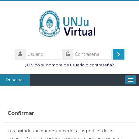
Salta
al
contenido
principal
Usuario
Acceder
Contraseña
¿Olvidó su nombre de usuario o contraseña?
Principal
Facultades
Escuelas
Confirmar
Esc. Minas
Institutos
Los invitados no pueden acceder a los perfiles de los
usuarios. Acceda al sistema con un usuario para continuar.