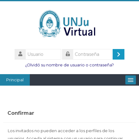
Salta
al
contenido
principal
Usuario
Acceder
Contraseña
¿Olvidó su nombre de usuario o contraseña?
Principal
Facultades
Escuelas
Confirmar
Esc. Minas
Institutos
Los invitados no pueden acceder a los perfiles de los
usuarios. Acceda al sistema con un usuario para continuar.