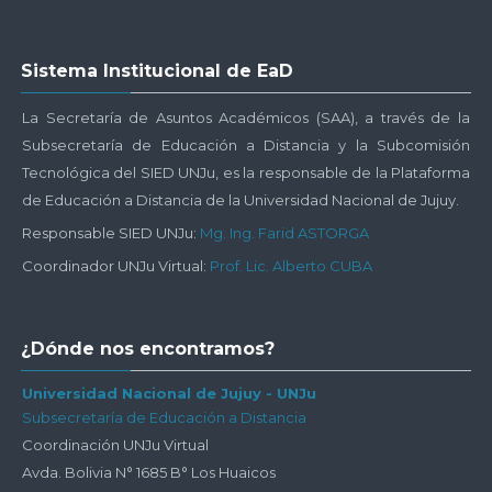
Salta
Sistema Institucional de EaD
Sistema
Institucional
La Secretaría de Asuntos Académicos (SAA), a través de la
de
Subsecretaría de Educación a Distancia y la Subcomisión
EaD
Tecnológica del SIED UNJu, es la responsable de la Plataforma
de Educación a Distancia de la Universidad Nacional de Jujuy.
Responsable SIED UNJu:
Mg. Ing. Farid ASTORGA
Coordinador UNJu Virtual:
Prof. Lic. Alberto CUBA
Salta
¿Dónde nos encontramos?
¿Dónde
nos
Universidad Nacional de Jujuy - UNJu
Subsecretaría de Educación a Distancia
encontramos?
Coordinación UNJu Virtual
Avda. Bolivia N° 1685 B° Los Huaicos