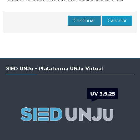
Docentes
Buscar
Envi
cursos
Continuar
Cancelar
Salta
SIED UNJu - Plataforma UNJu Virtual
SIED
UNJu
-
Plataforma
UNJu
Virtual