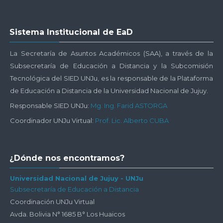
Salta
Sistema Institucional de EaD
Sistema
Institucional
La Secretaría de Asuntos Académicos (SAA), a través de la
de
Subsecretaría de Educación a Distancia y la Subcomisión
EaD
Tecnológica del SIED UNJu, es la responsable de la Plataforma
de Educación a Distancia de la Universidad Nacional de Jujuy.
Responsable SIED UNJu:
Mg. Ing. Farid ASTORGA
Coordinador UNJu Virtual:
Prof. Lic. Alberto CUBA
Salta
¿Dónde nos encontramos?
¿Dónde
nos
Universidad Nacional de Jujuy - UNJu
Subsecretaría de Educación a Distancia
encontramos?
Coordinación UNJu Virtual
Avda. Bolivia N° 1685 B° Los Huaicos