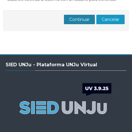
Docentes
Buscar
Envi
cursos
Continuar
Cancelar
Salta
SIED UNJu - Plataforma UNJu Virtual
SIED
UNJu
-
Plataforma
UNJu
Virtual