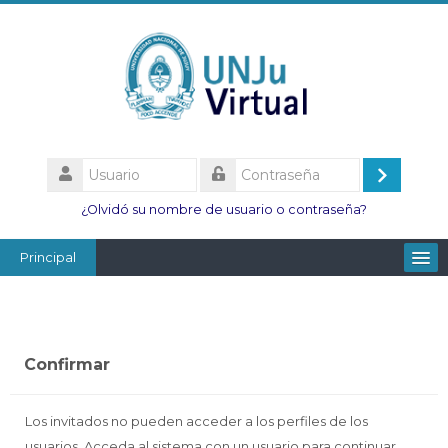
Salta
al
contenido
principal
Usuario
Acceder
Contraseña
¿Olvidó su nombre de usuario o contraseña?
Principal
Facultades
Escuelas
Confirmar
Esc. Minas
Institutos
Los invitados no pueden acceder a los perfiles de los
usuarios. Acceda al sistema con un usuario para continuar.