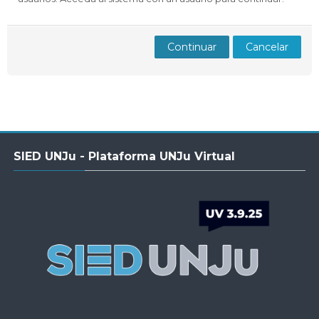
Docentes
Buscar
Envi
cursos
Continuar
Cancelar
Salta
SIED UNJu - Plataforma UNJu Virtual
SIED
UNJu
-
Plataforma
UNJu
Virtual