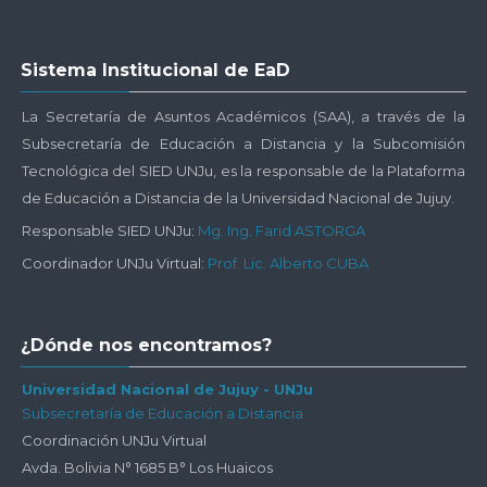
Salta
Sistema Institucional de EaD
Sistema
Institucional
La Secretaría de Asuntos Académicos (SAA), a través de la
de
Subsecretaría de Educación a Distancia y la Subcomisión
EaD
Tecnológica del SIED UNJu, es la responsable de la Plataforma
de Educación a Distancia de la Universidad Nacional de Jujuy.
Responsable SIED UNJu:
Mg. Ing. Farid ASTORGA
Coordinador UNJu Virtual:
Prof. Lic. Alberto CUBA
Salta
¿Dónde nos encontramos?
¿Dónde
nos
Universidad Nacional de Jujuy - UNJu
Subsecretaría de Educación a Distancia
encontramos?
Coordinación UNJu Virtual
Avda. Bolivia N° 1685 B° Los Huaicos