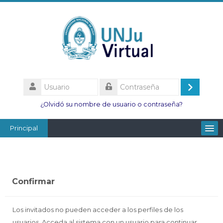
Salta
al
contenido
principal
Usuario
Acceder
Contraseña
¿Olvidó su nombre de usuario o contraseña?
Principal
Facultades
Escuelas
Confirmar
Esc. Minas
Institutos
Los invitados no pueden acceder a los perfiles de los
usuarios. Acceda al sistema con un usuario para continuar.