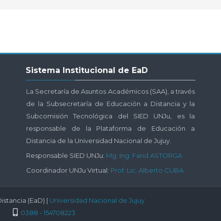
Salta
Sistema Institucional de EaD
Sistema
Institucional
La Secretaría de Asuntos Académicos (SAA), a través
de
de la Subsecretaría de Educación a Distancia y la
EaD
Subcomisión Tecnológica del SIED UNJu, es la
responsable de la Plataforma de Educación a
Distancia de la Universidad Nacional de Jujuy.
Responsable SIED UNJu:
Mg. Ing. Farid ASTORGA
Coordinador UNJu Virtual:
Prof. Lic. Alberto CUBA
istancia (EaD) |
Universidad Nacional de Jujuy
0388 - 154708223