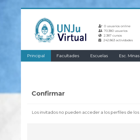
Salta
al
0 usuarios online
contenido
70.380 usuarios
principal
2.387 cursos
242.863 actividades
Principal
Facultades
Escuelas
Esc. Minas
Confirmar
Los invitados no pueden acceder a los perfiles de los