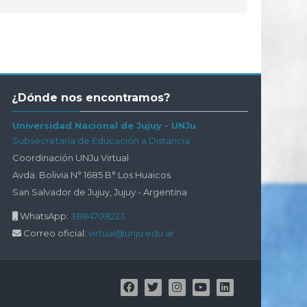
Salta
¿Dónde nos encontramos?
¿Dónde
nos
Universidad Nacional de Jujuy - UNJu
encontramos?
Subsecretaría de Educación a Distancia
Coordinación UNJu Virtual
Avda. Bolivia N° 1685 B° Los Huaicos
San Salvador de Jujuy, Jujuy - Argentina
WhatsApp:
3884708223
Correo oficial:
virtual@unju.edu.ar