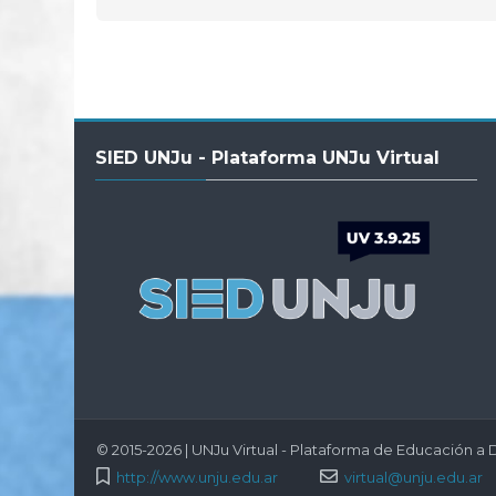
Salta
SIED UNJu - Plataforma UNJu Virtual
SIED
UNJu
-
Plataforma
UNJu
Virtual
© 2015-2026 | UNJu Virtual - Plataforma de Educación a D
http://www.unju.edu.ar
virtual@unju.edu.ar