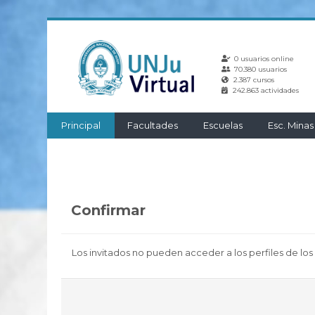
Salta
al
0 usuarios online
contenido
70.380 usuarios
principal
2.387 cursos
242.863 actividades
Principal
Facultades
Escuelas
Esc. Minas
Confirmar
Los invitados no pueden acceder a los perfiles de los