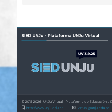
Salta
SIED UNJu - Plataforma UNJu Virtual
SIED
UNJu
-
Plataforma
UNJu
Virtual
© 2015-2026 | UNJu Virtual - Plataforma de Educación a D
http://www.unju.edu.ar
virtual@unju.edu.ar