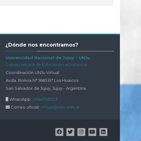
Salta
¿Dónde nos encontramos?
¿Dónde
nos
Universidad Nacional de Jujuy - UNJu
encontramos?
Subsecretaría de Educación a Distancia
Coordinación UNJu Virtual
Avda. Bolivia N° 1685 B° Los Huaicos
San Salvador de Jujuy, Jujuy - Argentina
WhatsApp:
3884708223
Correo oficial:
virtual@unju.edu.ar