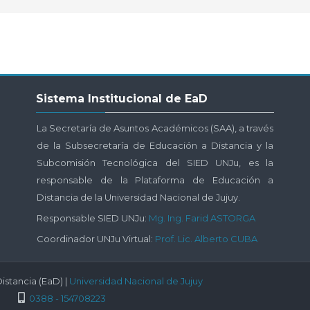
Salta
Sistema Institucional de EaD
Sistema
Institucional
La Secretaría de Asuntos Académicos (SAA), a través
de
de la Subsecretaría de Educación a Distancia y la
EaD
Subcomisión Tecnológica del SIED UNJu, es la
responsable de la Plataforma de Educación a
Distancia de la Universidad Nacional de Jujuy.
Responsable SIED UNJu:
Mg. Ing. Farid ASTORGA
Coordinador UNJu Virtual:
Prof. Lic. Alberto CUBA
istancia (EaD) |
Universidad Nacional de Jujuy
0388 - 154708223