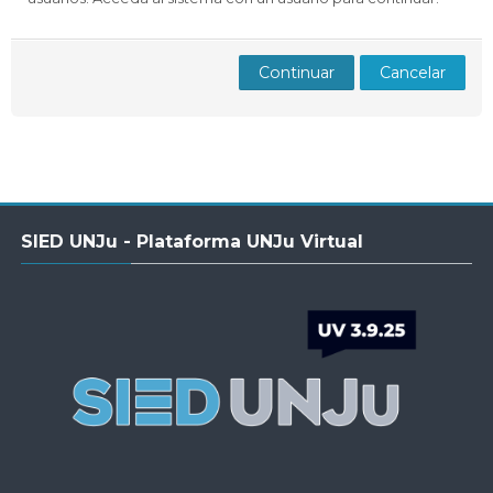
Docentes
Buscar
Envi
cursos
Continuar
Cancelar
Salta
SIED UNJu - Plataforma UNJu Virtual
SIED
UNJu
-
Plataforma
UNJu
Virtual