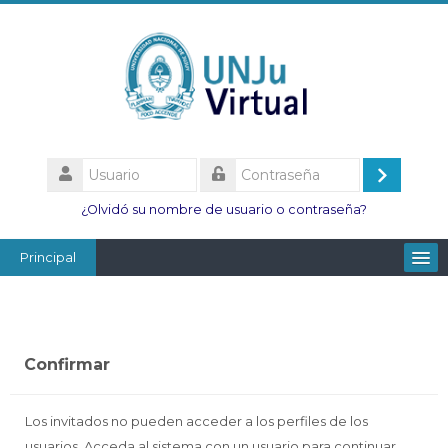
Salta
al
contenido
principal
Usuario
Acceder
Contraseña
¿Olvidó su nombre de usuario o contraseña?
Principal
Facultades
Escuelas
Confirmar
Esc. Minas
Institutos
Los invitados no pueden acceder a los perfiles de los
usuarios. Acceda al sistema con un usuario para continuar.