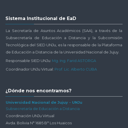
Salta
Sistema Institucional de EaD
Sistema
Institucional
La Secretaría de Asuntos Académicos (SAA), a través de la
de
Subsecretaría de Educación a Distancia y la Subcomisión
EaD
Tecnológica del SIED UNJu, es la responsable de la Plataforma
de Educación a Distancia de la Universidad Nacional de Jujuy.
Responsable SIED UNJu:
Mg. Ing. Farid ASTORGA
Coordinador UNJu Virtual:
Prof. Lic. Alberto CUBA
Salta
¿Dónde nos encontramos?
¿Dónde
nos
Universidad Nacional de Jujuy - UNJu
Subsecretaría de Educación a Distancia
encontramos?
Coordinación UNJu Virtual
Avda. Bolivia N° 1685 B° Los Huaicos