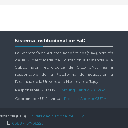
Salta
Sistema Institucional de EaD
Sistema
Institucional
La Secretaría de Asuntos Académicos (SAA), a través
de
de la Subsecretaría de Educación a Distancia y la
EaD
Subcomisión Tecnológica del SIED UNJu, es la
responsable de la Plataforma de Educación a
Distancia de la Universidad Nacional de Jujuy.
Responsable SIED UNJu:
Mg. Ing. Farid ASTORGA
Coordinador UNJu Virtual:
Prof. Lic. Alberto CUBA
istancia (EaD) |
Universidad Nacional de Jujuy
0388 - 154708223