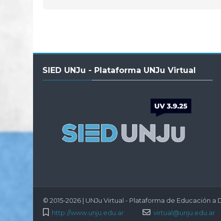
Salta
SIED UNJu - Plataforma UNJu Virtual
SIED
UNJu
-
Plataforma
UNJu
Virtual
© 2015-2026 | UNJu Virtual - Plataforma de Educación a D
http://www.unju.edu.ar
virtual@unju.edu.ar