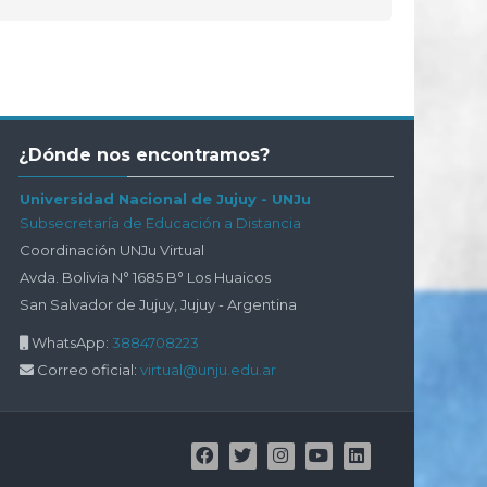
Salta
¿Dónde nos encontramos?
¿Dónde
nos
Universidad Nacional de Jujuy - UNJu
encontramos?
Subsecretaría de Educación a Distancia
Coordinación UNJu Virtual
Avda. Bolivia N° 1685 B° Los Huaicos
San Salvador de Jujuy, Jujuy - Argentina
WhatsApp:
3884708223
Correo oficial:
virtual@unju.edu.ar