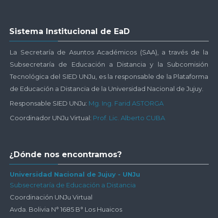
Salta
Sistema Institucional de EaD
Sistema
Institucional
La Secretaría de Asuntos Académicos (SAA), a través de la
de
Subsecretaría de Educación a Distancia y la Subcomisión
EaD
Tecnológica del SIED UNJu, es la responsable de la Plataforma
de Educación a Distancia de la Universidad Nacional de Jujuy.
Responsable SIED UNJu:
Mg. Ing. Farid ASTORGA
Coordinador UNJu Virtual:
Prof. Lic. Alberto CUBA
Salta
¿Dónde nos encontramos?
¿Dónde
nos
Universidad Nacional de Jujuy - UNJu
Subsecretaría de Educación a Distancia
encontramos?
Coordinación UNJu Virtual
Avda. Bolivia N° 1685 B° Los Huaicos