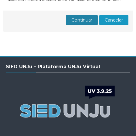
Docentes
Buscar
Envi
cursos
Continuar
Cancelar
Salta
SIED UNJu - Plataforma UNJu Virtual
SIED
UNJu
-
Plataforma
UNJu
Virtual