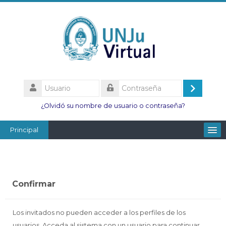
Salta
al
contenido
principal
Usuario
Acceder
Contraseña
¿Olvidó su nombre de usuario o contraseña?
Principal
Facultades
Escuelas
Confirmar
Esc. Minas
Institutos
Los invitados no pueden acceder a los perfiles de los
usuarios. Acceda al sistema con un usuario para continuar.