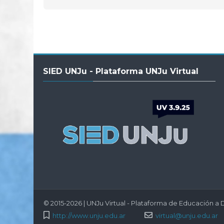
Salta
SIED UNJu - Plataforma UNJu Virtual
SIED
UNJu
-
Plataforma
UNJu
Virtual
© 2015-2026 | UNJu Virtual - Plataforma de Educación a D
http://www.unju.edu.ar
virtual@unju.edu.ar