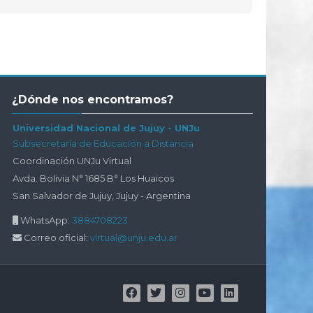
Salta
¿Dónde nos encontramos?
¿Dónde
nos
Universidad Nacional de Jujuy - UNJu
encontramos?
Subsecretaría de Educación a Distancia
Coordinación UNJu Virtual
Avda. Bolivia N° 1685 B° Los Huaicos
San Salvador de Jujuy, Jujuy - Argentina
WhatsApp:
3884708223
Correo oficial:
virtual@unju.edu.ar