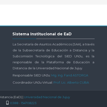
Salta
Sistema Institucional de EaD
Sistema
Institucional
La Secretaría de Asuntos Académicos (SAA), a través
de
de la Subsecretaría de Educación a Distancia y la
EaD
Subcomisión Tecnológica del SIED UNJu, es la
responsable de la Plataforma de Educación a
Distancia de la Universidad Nacional de Jujuy.
Responsable SIED UNJu:
Mg. Ing. Farid ASTORGA
Coordinador UNJu Virtual:
Prof. Lic. Alberto CUBA
istancia (EaD) |
Universidad Nacional de Jujuy
0388 - 154708223