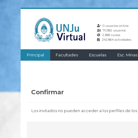
Salta
al
0 usuarios online
contenido
70.382 usuarios
principal
2.388 cursos
242.864 actividades
Principal
Facultades
Escuelas
Esc. Minas
Confirmar
Los invitados no pueden acceder a los perfiles de los