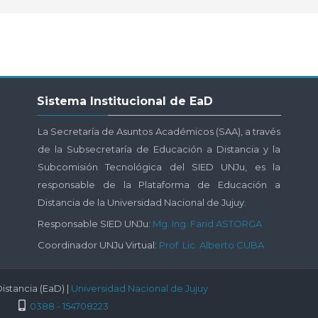
Salta
Sistema Institucional de EaD
Sistema
Institucional
La Secretaría de Asuntos Académicos (SAA), a través
de
de la Subsecretaría de Educación a Distancia y la
EaD
Subcomisión Tecnológica del SIED UNJu, es la
responsable de la Plataforma de Educación a
Distancia de la Universidad Nacional de Jujuy.
Responsable SIED UNJu:
Mg. Ing. Farid ASTORGA
Coordinador UNJu Virtual:
Prof. Lic. Alberto CUBA
istancia (EaD) |
Universidad Nacional de Jujuy
0388 - 154708223