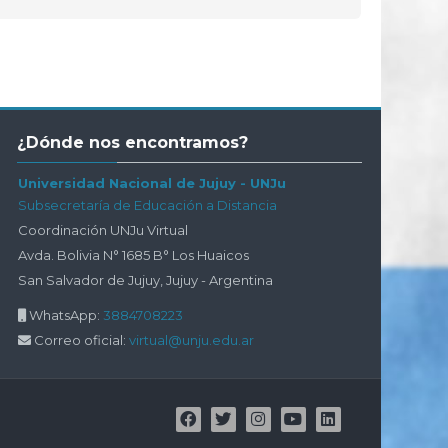
Salta
¿Dónde nos encontramos?
¿Dónde
nos
Universidad Nacional de Jujuy - UNJu
encontramos?
Subsecretaría de Educación a Distancia
Coordinación UNJu Virtual
Avda. Bolivia N° 1685 B° Los Huaicos
San Salvador de Jujuy, Jujuy - Argentina
WhatsApp:
3884708223
Correo oficial:
virtual@unju.edu.ar