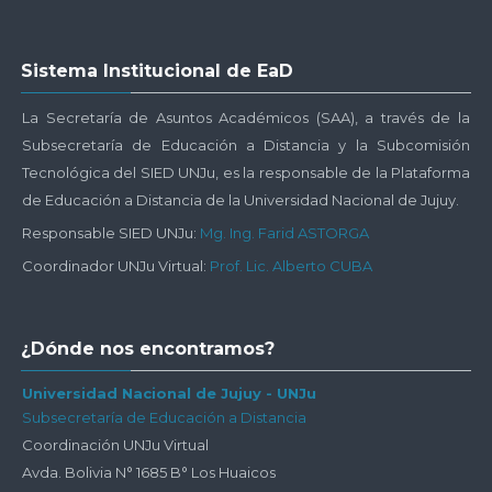
Salta
Sistema Institucional de EaD
Sistema
Institucional
La Secretaría de Asuntos Académicos (SAA), a través de la
de
Subsecretaría de Educación a Distancia y la Subcomisión
EaD
Tecnológica del SIED UNJu, es la responsable de la Plataforma
de Educación a Distancia de la Universidad Nacional de Jujuy.
Responsable SIED UNJu:
Mg. Ing. Farid ASTORGA
Coordinador UNJu Virtual:
Prof. Lic. Alberto CUBA
Salta
¿Dónde nos encontramos?
¿Dónde
nos
Universidad Nacional de Jujuy - UNJu
Subsecretaría de Educación a Distancia
encontramos?
Coordinación UNJu Virtual
Avda. Bolivia N° 1685 B° Los Huaicos