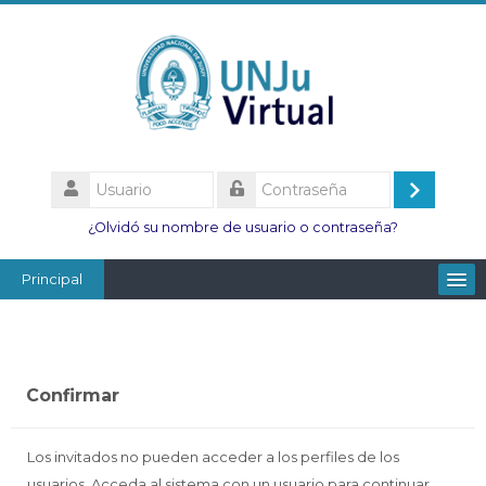
Salta
al
contenido
principal
Usuario
Acceder
Contraseña
¿Olvidó su nombre de usuario o contraseña?
Principal
Facultades
Escuelas
Confirmar
Esc. Minas
Institutos
Los invitados no pueden acceder a los perfiles de los
usuarios. Acceda al sistema con un usuario para continuar.