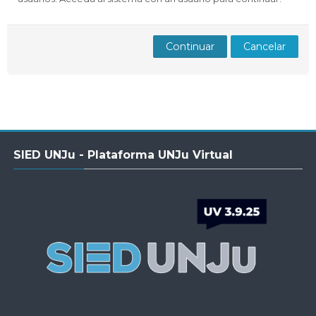
Docentes
Buscar
Envi
cursos
Continuar
Cancelar
Salta
SIED UNJu - Plataforma UNJu Virtual
SIED
UNJu
-
Plataforma
UNJu
Virtual