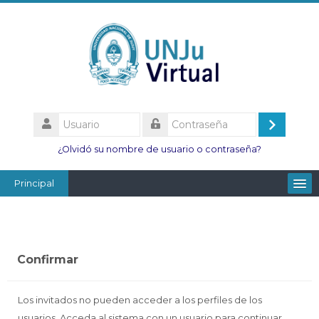
Salta
al
contenido
principal
Usuario
Acceder
Contraseña
¿Olvidó su nombre de usuario o contraseña?
Principal
Facultades
Escuelas
Confirmar
Esc. Minas
Institutos
Los invitados no pueden acceder a los perfiles de los
usuarios. Acceda al sistema con un usuario para continuar.