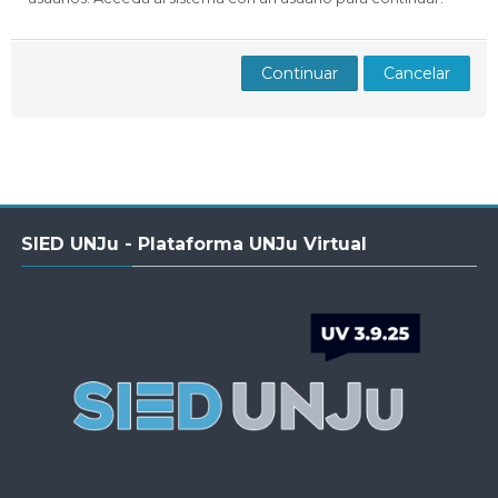
Docentes
Buscar
Envi
cursos
Continuar
Cancelar
Salta
SIED UNJu - Plataforma UNJu Virtual
SIED
UNJu
-
Plataforma
UNJu
Virtual