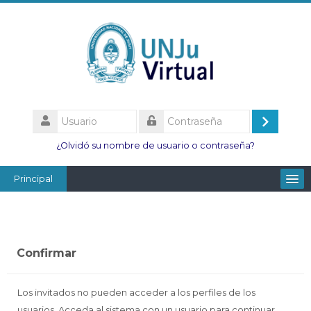
Salta
al
contenido
principal
Usuario
Acceder
Contraseña
¿Olvidó su nombre de usuario o contraseña?
Principal
Facultades
Escuelas
Confirmar
Esc. Minas
Institutos
Los invitados no pueden acceder a los perfiles de los
usuarios. Acceda al sistema con un usuario para continuar.