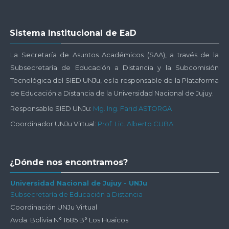
Salta
Sistema Institucional de EaD
Sistema
Institucional
La Secretaría de Asuntos Académicos (SAA), a través de la
de
Subsecretaría de Educación a Distancia y la Subcomisión
EaD
Tecnológica del SIED UNJu, es la responsable de la Plataforma
de Educación a Distancia de la Universidad Nacional de Jujuy.
Responsable SIED UNJu:
Mg. Ing. Farid ASTORGA
Coordinador UNJu Virtual:
Prof. Lic. Alberto CUBA
Salta
¿Dónde nos encontramos?
¿Dónde
nos
Universidad Nacional de Jujuy - UNJu
Subsecretaría de Educación a Distancia
encontramos?
Coordinación UNJu Virtual
Avda. Bolivia N° 1685 B° Los Huaicos