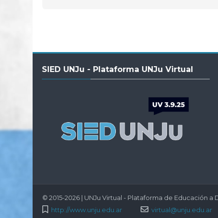
Salta
SIED UNJu - Plataforma UNJu Virtual
SIED
UNJu
-
Plataforma
UNJu
Virtual
© 2015-2026 | UNJu Virtual - Plataforma de Educación a D
http://www.unju.edu.ar
virtual@unju.edu.ar