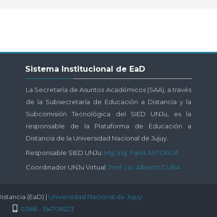
Salta
Sistema Institucional de EaD
Sistema
Institucional
La Secretaría de Asuntos Académicos (SAA), a través
de
de la Subsecretaría de Educación a Distancia y la
EaD
Subcomisión Tecnológica del SIED UNJu, es la
responsable de la Plataforma de Educación a
Distancia de la Universidad Nacional de Jujuy.
Responsable SIED UNJu:
Mg. Ing. Farid ASTORGA
Coordinador UNJu Virtual:
Prof. Lic. Alberto CUBA
istancia (EaD) |
Universidad Nacional de Jujuy
0388 - 154708223