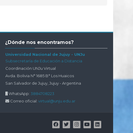
Salta
¿Dónde nos encontramos?
¿Dónde
nos
Universidad Nacional de Jujuy - UNJu
encontramos?
Subsecretaría de Educación a Distancia
Coordinación UNJu Virtual
Avda. Bolivia N° 1685 B° Los Huaicos
San Salvador de Jujuy, Jujuy - Argentina
WhatsApp:
3884708223
Correo oficial:
virtual@unju.edu.ar