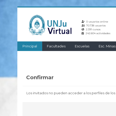
Salta
al
0 usuarios online
contenido
70.738 usuarios
principal
2.391 cursos
242.604 actividades
Principal
Facultades
Escuelas
Esc. Minas
Confirmar
Los invitados no pueden acceder a los perfiles de los