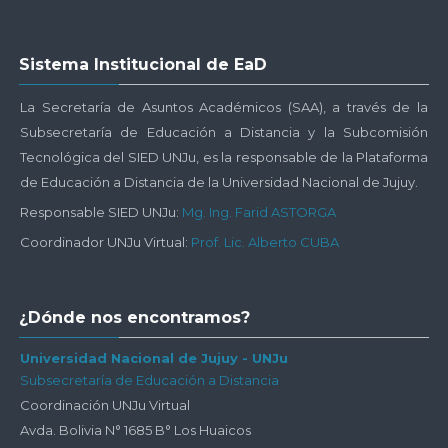
Salta
Sistema Institucional de EaD
Sistema
Institucional
La Secretaría de Asuntos Académicos (SAA), a través de la
de
Subsecretaría de Educación a Distancia y la Subcomisión
EaD
Tecnológica del SIED UNJu, es la responsable de la Plataforma
de Educación a Distancia de la Universidad Nacional de Jujuy.
Responsable SIED UNJu:
Mg. Ing. Farid ASTORGA
Coordinador UNJu Virtual:
Prof. Lic. Alberto CUBA
Salta
¿Dónde nos encontramos?
¿Dónde
nos
Universidad Nacional de Jujuy - UNJu
Subsecretaría de Educación a Distancia
encontramos?
Coordinación UNJu Virtual
Avda. Bolivia N° 1685 B° Los Huaicos