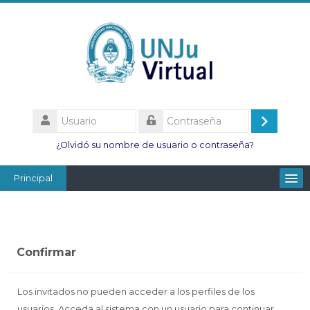
Salta
al
contenido
principal
Usuario
Acceder
Contraseña
¿Olvidó su nombre de usuario o contraseña?
Principal
Facultades
Escuelas
Confirmar
Esc. Minas
Institutos
Los invitados no pueden acceder a los perfiles de los
usuarios. Acceda al sistema con un usuario para continuar.