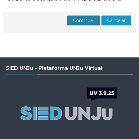
Docentes
Buscar
Envi
cursos
Continuar
Cancelar
Salta
SIED UNJu - Plataforma UNJu Virtual
SIED
UNJu
-
Plataforma
UNJu
Virtual