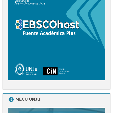
A.
Plus
Salta
MECU UNJu
MECU
UNJu