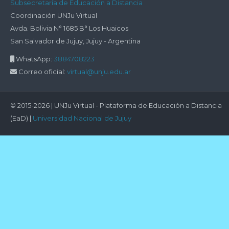
Subsecretaría de Educación a Distancia
encontramos?
Coordinación UNJu Virtual
Avda. Bolivia N° 1685 B° Los Huaicos
San Salvador de Jujuy, Jujuy - Argentina
WhatsApp:
3884708223
Correo oficial:
virtual@unju.edu.ar
© 2015-2026 | UNJu Virtual - Plataforma de Educación a Distancia
(EaD) |
Universidad Nacional de Jujuy