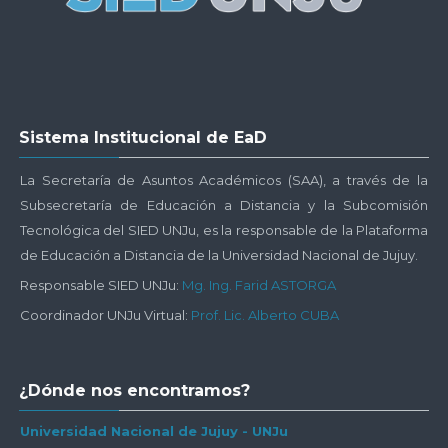
Salta
Sistema Institucional de EaD
Sistema
Institucional
La Secretaría de Asuntos Académicos (SAA), a través de la
de
Subsecretaría de Educación a Distancia y la Subcomisión
EaD
Tecnológica del SIED UNJu, es la responsable de la Plataforma
de Educación a Distancia de la Universidad Nacional de Jujuy.
Responsable SIED UNJu:
Mg. Ing. Farid ASTORGA
Coordinador UNJu Virtual:
Prof. Lic. Alberto CUBA
Salta
¿Dónde nos encontramos?
¿Dónde
nos
Universidad Nacional de Jujuy - UNJu