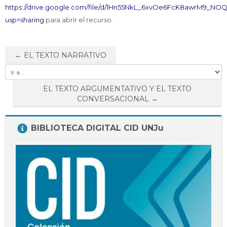
Docentes
https://drive.google.com/file/d/1Hn55NkL_6xvOe6FcK8awrM9_NOQ
Buscar
usp=sharing
para abrir el recurso.
Envi
cursos
← EL TEXTO NARRATIVO
Ir
a...
EL TEXTO ARGUMENTATIVO Y EL TEXTO
CONVERSACIONAL →
Salta
BIBLIOTECA DIGITAL CID UNJu
BIBLIOTECA
DIGITAL
CID
UNJu