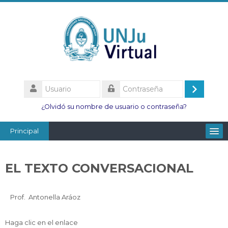
Salta
al
contenido
principal
Usuario
Acceder
Contraseña
¿Olvidó su nombre de usuario o contraseña?
Principal
Facultades
EL TEXTO CONVERSACIONAL
Escuelas
Esc. Minas
Prof. Antonella Aráoz
Institutos
Haga clic en el enlace