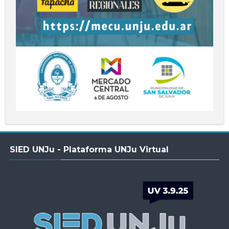
Salta
SIED UNJu - Plataforma UNJu Virtual
SIED
UNJu
-
Plataforma
UNJu
Virtual