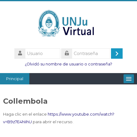
Salta
al
contenido
principal
Usuario
Acceder
Contraseña
¿Olvidó su nombre de usuario o contraseña?
Principal
Facultades
Collembola
Escuelas
Esc. Minas
Haga clic en el enlace
https://www.youtube.com/watch?
v=B9z7E4hIihU
para abrir el recurso.
Institutos