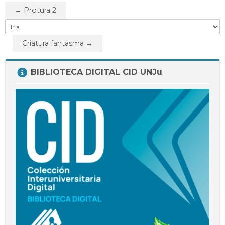
Docentes
← Protura 2
Buscar
Envi
cursos
Ir
a...
Criatura fantasma →
Salta
BIBLIOTECA DIGITAL CID UNJu
BIBLIOTECA
DIGITAL
CID
UNJu