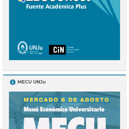
Salta
MECU UNJu
MECU
UNJu