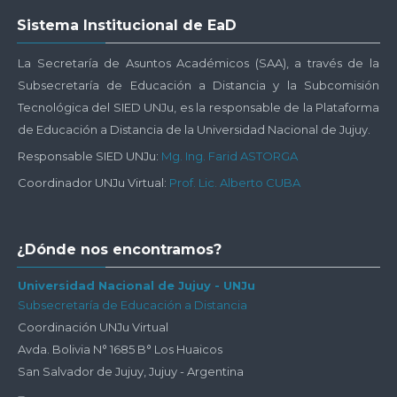
Salta
Sistema Institucional de EaD
Sistema
Institucional
La Secretaría de Asuntos Académicos (SAA), a través de la
de
Subsecretaría de Educación a Distancia y la Subcomisión
EaD
Tecnológica del SIED UNJu, es la responsable de la Plataforma
de Educación a Distancia de la Universidad Nacional de Jujuy.
Responsable SIED UNJu:
Mg. Ing. Farid ASTORGA
Coordinador UNJu Virtual:
Prof. Lic. Alberto CUBA
Salta
¿Dónde nos encontramos?
¿Dónde
nos
Universidad Nacional de Jujuy - UNJu
Subsecretaría de Educación a Distancia
encontramos?
Coordinación UNJu Virtual
Avda. Bolivia N° 1685 B° Los Huaicos
San Salvador de Jujuy, Jujuy - Argentina