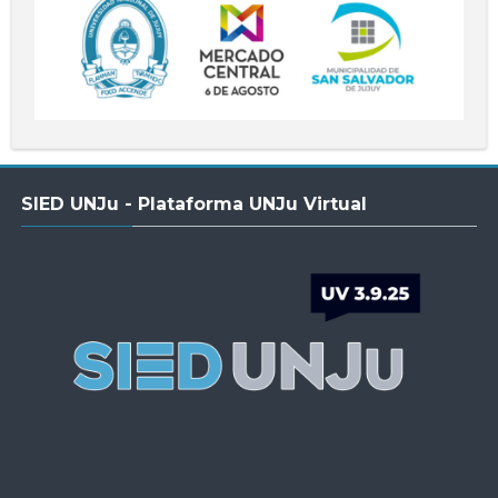
Salta
SIED UNJu - Plataforma UNJu Virtual
SIED
UNJu
-
Plataforma
UNJu
Virtual