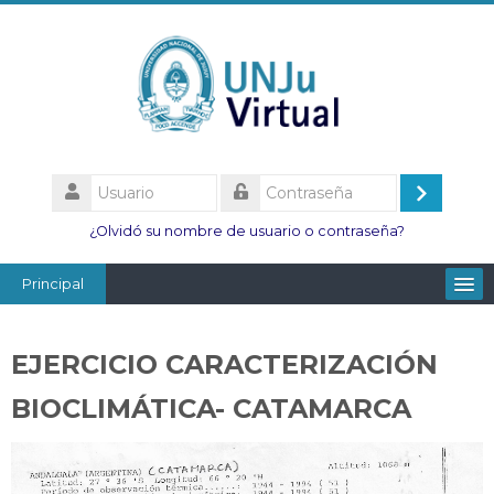
Salta
al
contenido
principal
Usuario
Acceder
Contraseña
¿Olvidó su nombre de usuario o contraseña?
Principal
Facultades
EJERCICIO CARACTERIZACIÓN
Escuelas
BIOCLIMÁTICA- CATAMARCA
Esc. Minas
Institutos