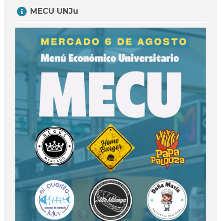
Salta
MECU UNJu
MECU
UNJu