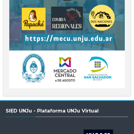
Salta
SIED UNJu - Plataforma UNJu Virtual
SIED
UNJu
-