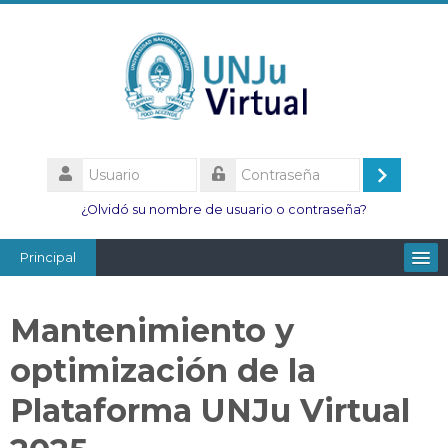
Salta
al
contenido
principal
Usuario
Acceder
Contraseña
¿Olvidó su nombre de usuario o contraseña?
Principal
Facultades
Mantenimiento y
Escuelas
optimización de la
Esc. Minas
Plataforma UNJu Virtual
Institutos