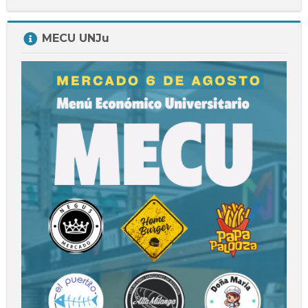
Salta
MECU UNJu
MECU
UNJu