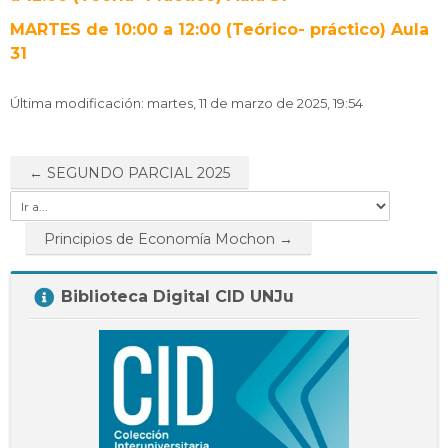
Docentes
MARTES de 10:00 a 12:00 (Teórico- práctico) Aula
Buscar
Envi
cursos
31
Última modificación: martes, 11 de marzo de 2025, 19:54
← SEGUNDO PARCIAL 2025
Ir
a...
Principios de Economía Mochon →
Salta
Biblioteca Digital CID UNJu
Biblioteca
Digital
CID
UNJu