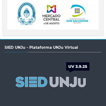
Salta
SIED UNJu - Plataforma UNJu Virtual
SIED
UNJu
-
Plataforma
UNJu
Virtual