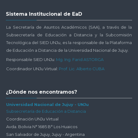
Salta
Sistema Institucional de EaD
Sistema
Institucional
La Secretaría de Asuntos Académicos (SAA), a través de la
de
Subsecretaría de Educación a Distancia y la Subcomisión
EaD
Tecnológica del SIED UNJu, es la responsable de la Plataforma
de Educación a Distancia de la Universidad Nacional de Jujuy.
Responsable SIED UNJu:
Mg. Ing. Farid ASTORGA
Coordinador UNJu Virtual:
Prof. Lic. Alberto CUBA
Salta
¿Dónde nos encontramos?
¿Dónde
nos
Universidad Nacional de Jujuy - UNJu
Subsecretaría de Educación a Distancia
encontramos?
Coordinación UNJu Virtual
Avda. Bolivia N° 1685 B° Los Huaicos
San Salvador de Jujuy, Jujuy - Argentina