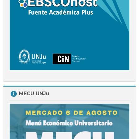
Salta
MECU UNJu
MECU
UNJu