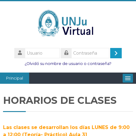
Salta
al
contenido
principal
Usuario
Acceder
Contraseña
¿Olvidó su nombre de usuario o contraseña?
Principal
Facultades
HORARIOS DE CLASES
Escuelas
Esc. Minas
Institutos
Las clases se desarrollan los días LUNES de 9:00
a 12:00 (Teoría- Práctico) Aula 31