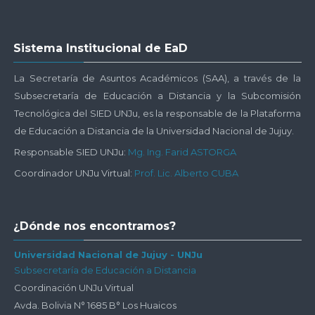
Salta
Sistema Institucional de EaD
Sistema
Institucional
La Secretaría de Asuntos Académicos (SAA), a través de la
de
Subsecretaría de Educación a Distancia y la Subcomisión
EaD
Tecnológica del SIED UNJu, es la responsable de la Plataforma
de Educación a Distancia de la Universidad Nacional de Jujuy.
Responsable SIED UNJu:
Mg. Ing. Farid ASTORGA
Coordinador UNJu Virtual:
Prof. Lic. Alberto CUBA
Salta
¿Dónde nos encontramos?
¿Dónde
nos
Universidad Nacional de Jujuy - UNJu
Subsecretaría de Educación a Distancia
encontramos?
Coordinación UNJu Virtual
Avda. Bolivia N° 1685 B° Los Huaicos