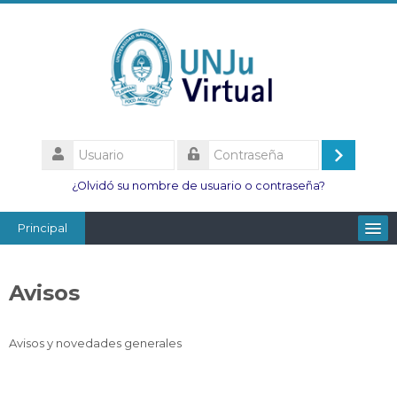
Salta
al
contenido
principal
Usuario
Acceder
Contraseña
¿Olvidó su nombre de usuario o contraseña?
Principal
Facultades
Avisos
Escuelas
Esc. Minas
Avisos y novedades generales
Institutos