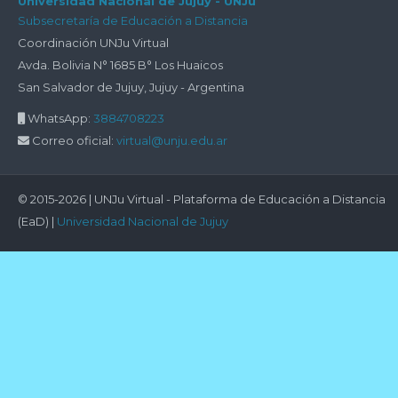
Universidad Nacional de Jujuy - UNJu
Subsecretaría de Educación a Distancia
encontramos?
Coordinación UNJu Virtual
Avda. Bolivia N° 1685 B° Los Huaicos
San Salvador de Jujuy, Jujuy - Argentina
WhatsApp:
3884708223
Correo oficial:
virtual@unju.edu.ar
© 2015-2026 | UNJu Virtual - Plataforma de Educación a Distancia
(EaD) |
Universidad Nacional de Jujuy