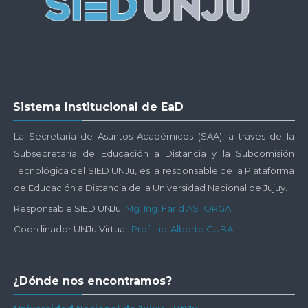
Virtual
Salta
Sistema Institucional de EaD
Sistema
Institucional
La Secretaría de Asuntos Académicos (SAA), a través de la
de
Subsecretaría de Educación a Distancia y la Subcomisión
EaD
Tecnológica del SIED UNJu, es la responsable de la Plataforma
de Educación a Distancia de la Universidad Nacional de Jujuy.
Responsable SIED UNJu:
Mg. Ing. Farid ASTORGA
Coordinador UNJu Virtual:
Prof. Lic. Alberto CUBA
Salta
¿Dónde nos encontramos?
¿Dónde
nos