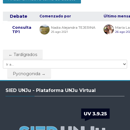
Docentes
Buscar
Envi
cursos
Debate
Comenzado por
Último mensa
Mostrando
Consulta
Nadia Alejandra TEJERINA
María La
TP1
25 ago 2021
26 ago 20
1
de
← Tardígrados
1
Ir
a...
discusiones
Pycnogonida →
Salta
SIED UNJu - Plataforma UNJu Virtual
SIED
UNJu
-
Plataforma
UNJu