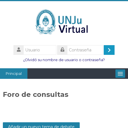
Salta
al
contenido
principal
Usuario
Acceder
Contraseña
¿Olvidó su nombre de usuario o contraseña?
Principal
Facultades
Foro de consultas
Escuelas
Esc. Minas
Institutos
Añadir un nuevo tema de debate