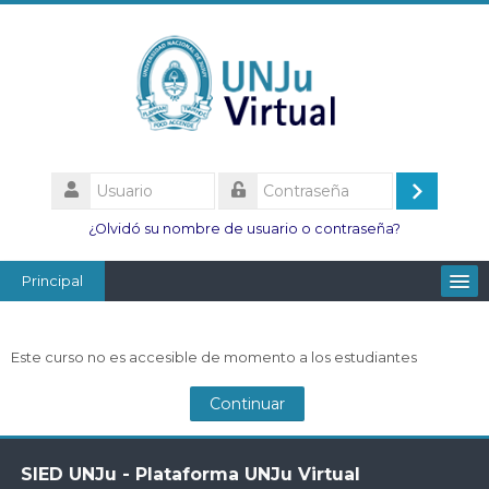
Salta
al
contenido
principal
Usuario
Acceder
Contraseña
¿Olvidó su nombre de usuario o contraseña?
Principal
Facultades
Este curso no es accesible de momento a los estudiantes
Escuelas
Continuar
Esc. Minas
Institutos
Salta
SIED UNJu - Plataforma UNJu Virtual