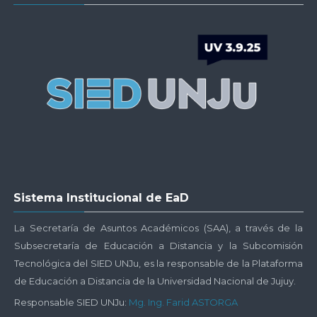
SIED
Docentes
UNJu
Buscar
-
Envi
cursos
Plataforma
UNJu
Virtual
Salta
Sistema Institucional de EaD
Sistema
Institucional
La Secretaría de Asuntos Académicos (SAA), a través de la
de
Subsecretaría de Educación a Distancia y la Subcomisión
EaD
Tecnológica del SIED UNJu, es la responsable de la Plataforma
de Educación a Distancia de la Universidad Nacional de Jujuy.
Responsable SIED UNJu:
Mg. Ing. Farid ASTORGA