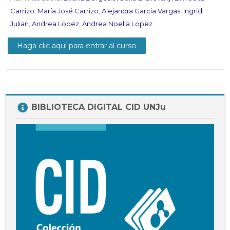
Docentes
Carrizo
,
María José Carrizo
,
Alejandra Garcia Vargas
,
Ingrid
Buscar
Julian
,
Andrea Lopez
,
Andrea Noelia Lopez
Envi
cursos
Haga clic aquí para entrar al curso
Salta
BIBLIOTECA DIGITAL CID UNJu
BIBLIOTECA
DIGITAL
CID
UNJu