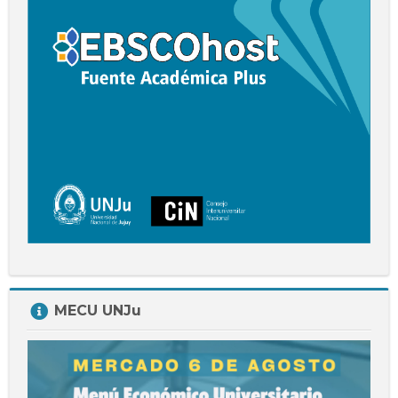
Salta
MECU UNJu
MECU
UNJu