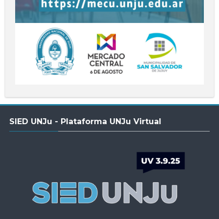
Salta
SIED UNJu - Plataforma UNJu Virtual
SIED
UNJu
-
Plataforma
UNJu
Virtual