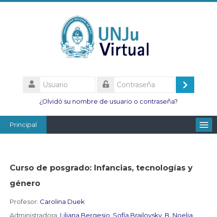
Salta
al
contenido
principal
Usuario
Acceder
Contraseña
¿Olvidó su nombre de usuario o contraseña?
Principal
Facultades
Escuelas
Curso de posgrado: Infancias, tecnologías y
Esc. Minas
género
Institutos
Profesor:
Carolina Duek
Administradora:
Liliana Bergesio
,
Sofía Brailovsky
,
B. Noelia