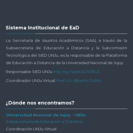
Salta
Sistema Institucional de EaD
Sistema
Institucional
La Secretaría de Asuntos Académicos (SAA), a través de la
de
Subsecretaría de Educación a Distancia y la Subcomisión
EaD
Tecnológica del SIED UNJu, es la responsable de la Plataforma
de Educación a Distancia de la Universidad Nacional de Jujuy.
Responsable SIED UNJu:
Mg. Ing. Farid ASTORGA
Coordinador UNJu Virtual:
Prof. Lic. Alberto CUBA
Salta
¿Dónde nos encontramos?
¿Dónde
nos
Universidad Nacional de Jujuy - UNJu
Subsecretaría de Educación a Distancia
encontramos?
Coordinación UNJu Virtual