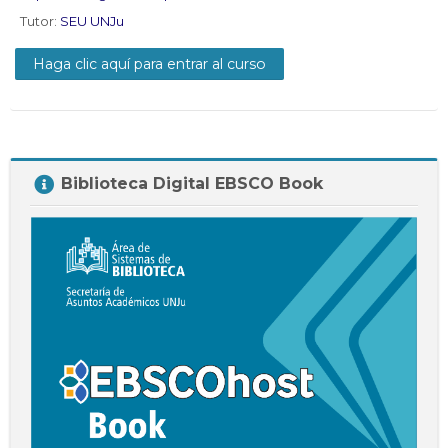
Docentes
Tutor:
SEU UNJu
Buscar
Envi
cursos
Haga clic aquí para entrar al curso
Salta
Biblioteca Digital EBSCO Book
Biblioteca
Digital
EBSCO
Book