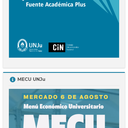
Salta
MECU UNJu
MECU
UNJu