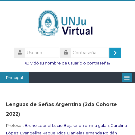
Salta
al
contenido
principal
Usuario
Acceder
Contraseña
¿Olvidó su nombre de usuario o contraseña?
Principal
Facultades
Escuelas
Lenguas de Señas Argentina (2da Cohorte
Esc. Minas
2022)
Institutos
Profesor:
Bruno Leonel Lucio Bejarano
,
romina galan
,
Carolina
López
,
Evangelina Raquel Rios
,
Daniela Fernanda Roldán