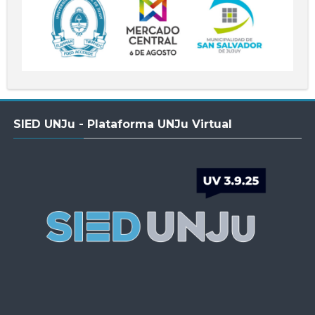
Salta
SIED UNJu - Plataforma UNJu Virtual
SIED
UNJu
-
Plataforma
UNJu
Virtual