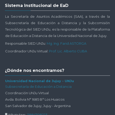
Salta
Sistema Institucional de EaD
Sistema
Institucional
La Secretaría de Asuntos Académicos (SAA), a través de la
de
Subsecretaría de Educación a Distancia y la Subcomisión
EaD
Tecnológica del SIED UNJu, es la responsable de la Plataforma
de Educación a Distancia de la Universidad Nacional de Jujuy.
Responsable SIED UNJu:
Mg. Ing. Farid ASTORGA
Coordinador UNJu Virtual:
Prof. Lic. Alberto CUBA
Salta
¿Dónde nos encontramos?
¿Dónde
nos
Universidad Nacional de Jujuy - UNJu
Subsecretaría de Educación a Distancia
encontramos?
Coordinación UNJu Virtual
Avda. Bolivia N° 1685 B° Los Huaicos
San Salvador de Jujuy, Jujuy - Argentina
WhatsApp:
3884708223