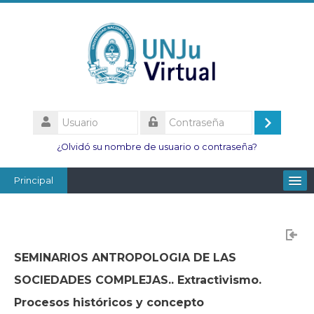
Salta
al
contenido
principal
Usuario
Acceder
Contraseña
¿Olvidó su nombre de usuario o contraseña?
Principal
Facultades
Escuelas
SEMINARIOS ANTROPOLOGIA DE LAS
Esc. Minas
SOCIEDADES COMPLEJAS.. Extractivismo.
Institutos
Procesos históricos y concepto