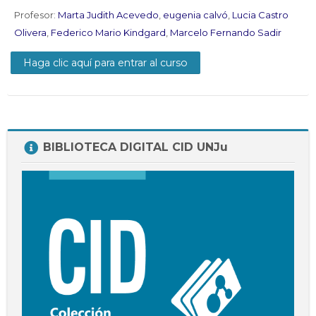
Docentes
Profesor:
Marta Judith Acevedo
,
eugenia calvó
,
Lucia Castro
Buscar
Olivera
,
Federico Mario Kindgard
,
Marcelo Fernando Sadir
Envi
cursos
Haga clic aquí para entrar al curso
Salta
BIBLIOTECA DIGITAL CID UNJu
BIBLIOTECA
DIGITAL
CID
UNJu