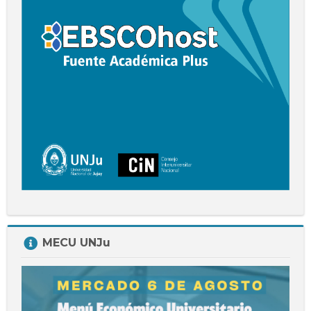
Salta
MECU UNJu
MECU
UNJu