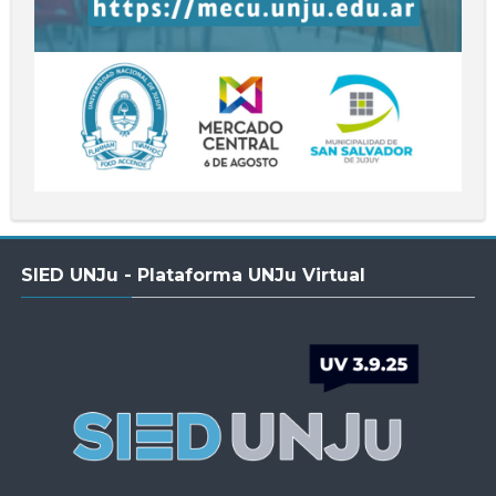
Salta
SIED UNJu - Plataforma UNJu Virtual
SIED
UNJu
-
Plataforma
UNJu
Virtual