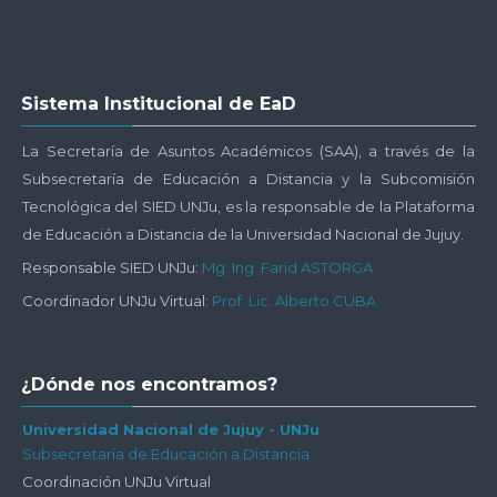
Salta
Sistema Institucional de EaD
Sistema
Institucional
La Secretaría de Asuntos Académicos (SAA), a través de la
de
Subsecretaría de Educación a Distancia y la Subcomisión
EaD
Tecnológica del SIED UNJu, es la responsable de la Plataforma
de Educación a Distancia de la Universidad Nacional de Jujuy.
Responsable SIED UNJu:
Mg. Ing. Farid ASTORGA
Coordinador UNJu Virtual:
Prof. Lic. Alberto CUBA
Salta
¿Dónde nos encontramos?
¿Dónde
nos
Universidad Nacional de Jujuy - UNJu
Subsecretaría de Educación a Distancia
encontramos?
Coordinación UNJu Virtual