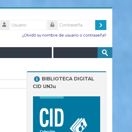
Usuario
Acceder
Contraseña
¿Olvidó su nombre de usuario o contraseña?
Buscar
Enviar
cursos
Salta
BIBLIOTECA DIGITAL
BIBLIOTECA
CID UNJu
DIGITAL
CID
UNJu