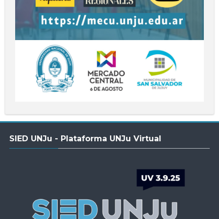
Salta
SIED UNJu - Plataforma UNJu Virtual
SIED
UNJu
-
Plataforma
UNJu
Virtual