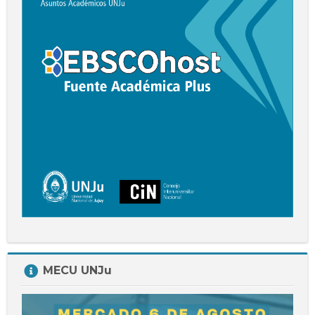
Plus
Salta
MECU UNJu
MECU
UNJu