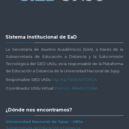
Salta
Sistema Institucional de EaD
Sistema
Institucional
La Secretaría de Asuntos Académicos (SAA), a través de la
de
Subsecretaría de Educación a Distancia y la Subcomisión
EaD
Tecnológica del SIED UNJu, es la responsable de la Plataforma
de Educación a Distancia de la Universidad Nacional de Jujuy.
Responsable SIED UNJu:
Mg. Ing. Farid ASTORGA
Coordinador UNJu Virtual:
Prof. Lic. Alberto CUBA
Salta
¿Dónde nos encontramos?
¿Dónde
nos
Universidad Nacional de Jujuy - UNJu
Subsecretaría de Educación a Distancia
encontramos?