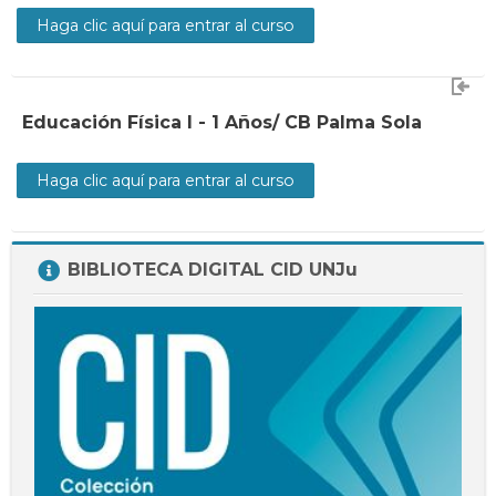
Haga clic aquí para entrar al curso
Educación Física I - 1 Años/ CB Palma Sola
Haga clic aquí para entrar al curso
Salta
BIBLIOTECA DIGITAL CID UNJu
BIBLIOTECA
DIGITAL
CID
UNJu