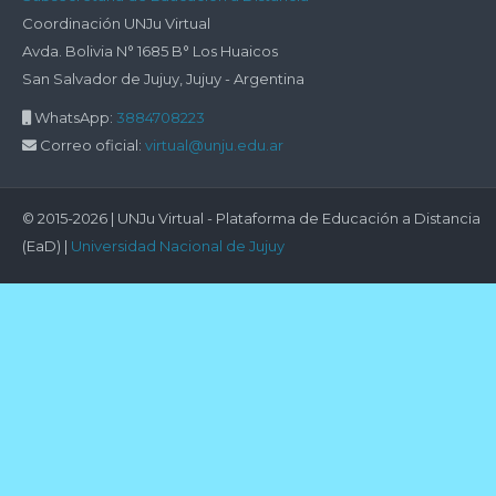
Coordinación UNJu Virtual
Avda. Bolivia N° 1685 B° Los Huaicos
San Salvador de Jujuy, Jujuy - Argentina
WhatsApp:
3884708223
Correo oficial:
virtual@unju.edu.ar
© 2015-2026 | UNJu Virtual - Plataforma de Educación a Distancia
(EaD) |
Universidad Nacional de Jujuy