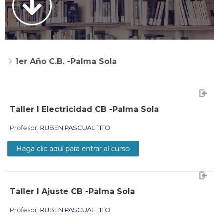
Docentes
Buscar
Envi
cursos
1er Año C.B. -Palma Sola
Taller I Electricidad CB -Palma Sola
Profesor:
RUBEN PASCUAL TITO
Haga clic aquí para entrar al curso
Taller I Ajuste CB -Palma Sola
Profesor:
RUBEN PASCUAL TITO