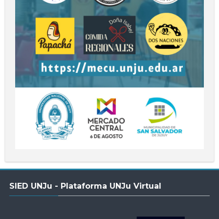
Salta
SIED UNJu - Plataforma UNJu Virtual
SIED
UNJu
-