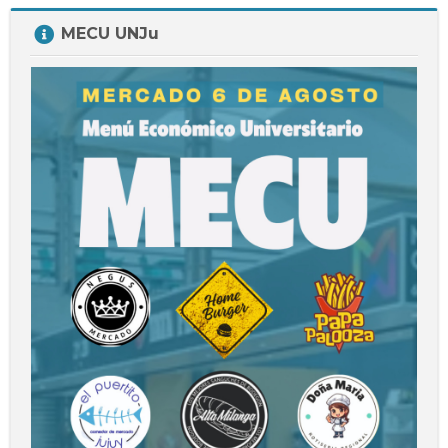
Salta
MECU UNJu
MECU
UNJu