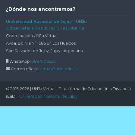
Salta
¿Dónde nos encontramos?
¿Dónde
nos
Universidad Nacional de Jujuy - UNJu
Subsecretaría de Educación a Distancia
encontramos?
Coordinación UNJu Virtual
Avda. Bolivia N° 1685 B° Los Huaicos
San Salvador de Jujuy, Jujuy - Argentina
WhatsApp:
3884708223
Correo oficial:
virtual@unju.edu.ar
© 2015-2026 | UNJu Virtual - Plataforma de Educación a Distancia
(EaD) |
Universidad Nacional de Jujuy