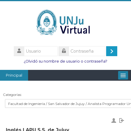
Salta
al
contenido
principal
Usuario
Acceder
Contraseña
¿Olvidó su nombre de usuario o contraseña?
Principal
Facultades
Categorías:
Escuelas
Esc. Minas
Institutos
Inglés I APU S.S. de Jujuy