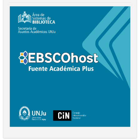
Digital
EBSCO
F.
A.
Plus