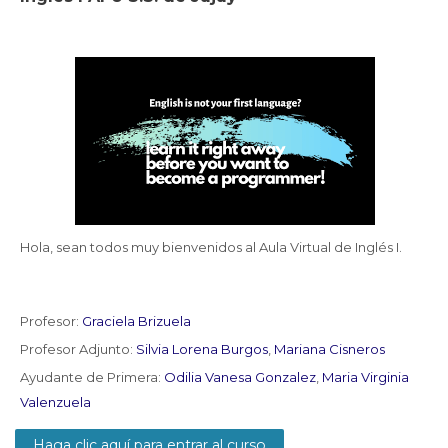
Docentes
Buscar
Envi
cursos
Hola, sean todos muy bienvenidos al Aula Virtual de Inglés I.
Profesor:
Graciela Brizuela
Profesor Adjunto:
Silvia Lorena Burgos
,
Mariana Cisneros
Ayudante de Primera:
Odilia Vanesa Gonzalez
,
Maria Virginia
Valenzuela
Haga clic aquí para entrar al curso