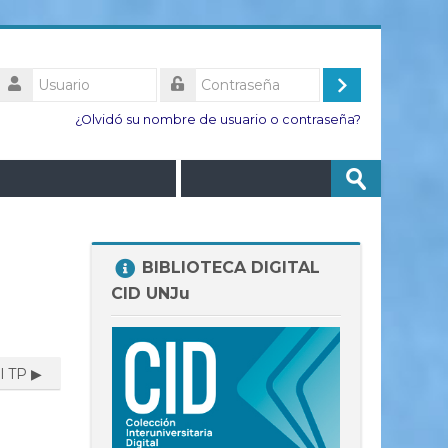
Usuario
Acceder
Contraseña
¿Olvidó su nombre de usuario o contraseña?
Buscar
Enviar
cursos
Salta
BIBLIOTECA DIGITAL
BIBLIOTECA
CID UNJu
DIGITAL
CID
UNJu
l TP ▶︎