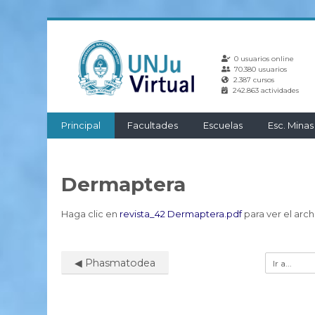
Salta
al
0 usuarios online
contenido
70.380 usuarios
principal
2.387 cursos
242.863 actividades
Principal
Facultades
Escuelas
Esc. Minas
Dermaptera
Haga clic en
revista_42 Dermaptera.pdf
para ver el arch
◀︎ Phasmatodea
Ir
a...