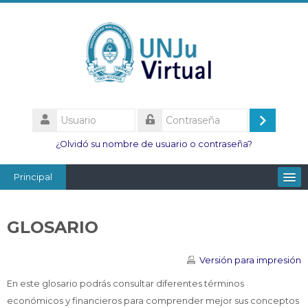
Salta
al
contenido
principal
Usuario
Acceder
Contraseña
¿Olvidó su nombre de usuario o contraseña?
Principal
Facultades
GLOSARIO
Escuelas
Esc. Minas
Versión para impresión
Institutos
En este glosario podrás consultar diferentes términos
económicos y financieros para comprender mejor sus conceptos