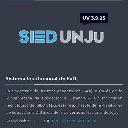
UNJu
-
Plataforma
UNJu
Virtual
Salta
Sistema Institucional de EaD
Sistema
Institucional
La Secretaría de Asuntos Académicos (SAA), a través de la
de
Subsecretaría de Educación a Distancia y la Subcomisión
EaD
Tecnológica del SIED UNJu, es la responsable de la Plataforma
de Educación a Distancia de la Universidad Nacional de Jujuy.
Responsable SIED UNJu:
Mg. Ing. Farid ASTORGA