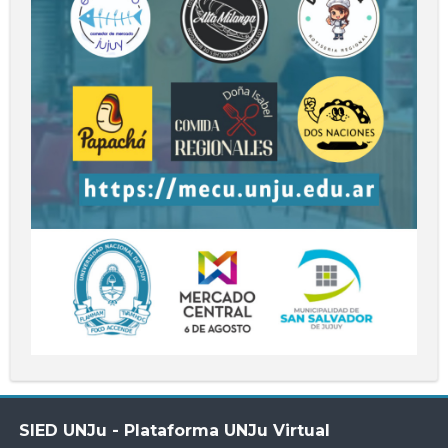
Salta
SIED UNJu - Plataforma UNJu Virtual
SIED