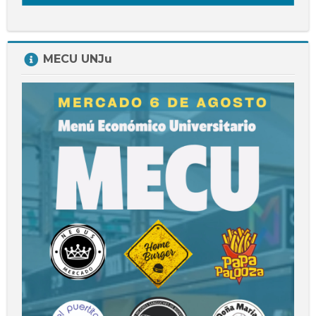
Salta
MECU UNJu
MECU
UNJu