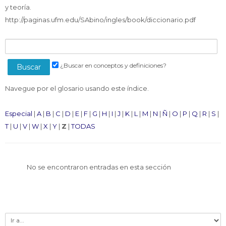
Docentes
y teoría.
Buscar
http://paginas.ufm.edu/SAbino/ingles/book/diccionario.pdf
Envi
cursos
¿Buscar en conceptos y definiciones?
Navegue por el glosario usando este índice.
Especial
|
A
|
B
|
C
|
D
|
E
|
F
|
G
|
H
|
I
|
J
|
K
|
L
|
M
|
N
|
Ñ
|
O
|
P
|
Q
|
R
|
S
|
T
|
U
|
V
|
W
|
X
|
Y
|
Z
|
TODAS
No se encontraron entradas en esta sección
Ir