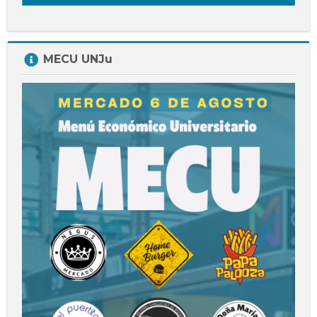
Salta
MECU UNJu
MECU
UNJu