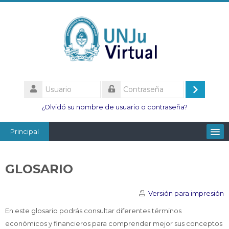
Salta
al
contenido
principal
Usuario
Acceder
Contraseña
¿Olvidó su nombre de usuario o contraseña?
Principal
Facultades
GLOSARIO
Escuelas
Esc. Minas
Versión para impresión
Institutos
En este glosario podrás consultar diferentes términos
económicos y financieros para comprender mejor sus conceptos