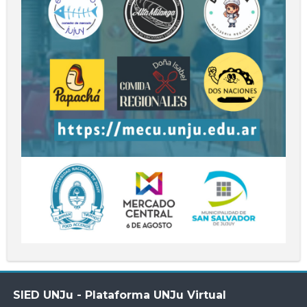
Salta
SIED UNJu - Plataforma UNJu Virtual
SIED