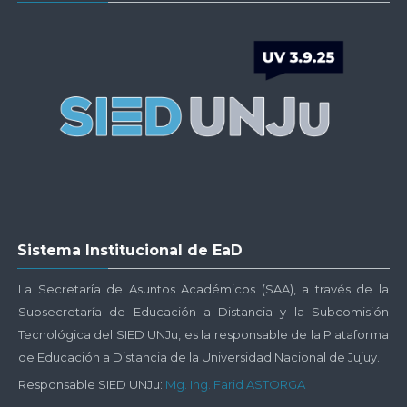
UNJu
-
Plataforma
UNJu
Virtual
Salta
Sistema Institucional de EaD
Sistema
Institucional
La Secretaría de Asuntos Académicos (SAA), a través de la
de
Subsecretaría de Educación a Distancia y la Subcomisión
EaD
Tecnológica del SIED UNJu, es la responsable de la Plataforma
de Educación a Distancia de la Universidad Nacional de Jujuy.
Responsable SIED UNJu:
Mg. Ing. Farid ASTORGA