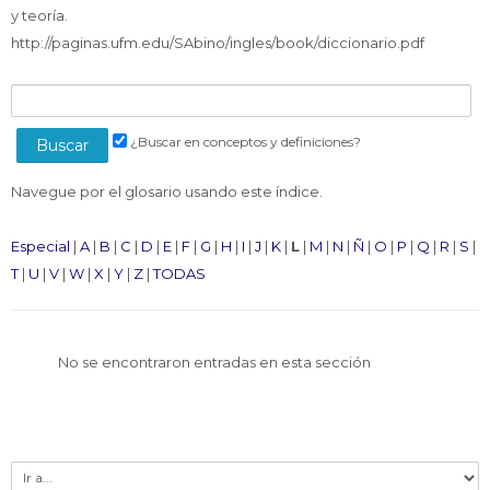
Docentes
y teoría.
Buscar
http://paginas.ufm.edu/SAbino/ingles/book/diccionario.pdf
Envi
cursos
¿Buscar en conceptos y definiciones?
Navegue por el glosario usando este índice.
Especial
|
A
|
B
|
C
|
D
|
E
|
F
|
G
|
H
|
I
|
J
|
K
|
L
|
M
|
N
|
Ñ
|
O
|
P
|
Q
|
R
|
S
|
T
|
U
|
V
|
W
|
X
|
Y
|
Z
|
TODAS
No se encontraron entradas en esta sección
Ir